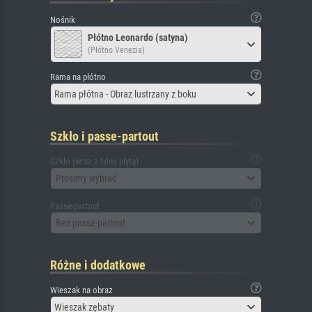
Nośnik
Płótno Leonardo (satyna)
(Płótno Venezia)
Rama na płótno
Rama płótna - Obraz lustrzany z boku
Szkło i passe-partout
Szkło (wraz z tylną płytą)
Prosimy wybrać
Passe-partout
Bez passe-partout
Różne i dodatkowe
Wieszak na obraz
Wieszak zębaty