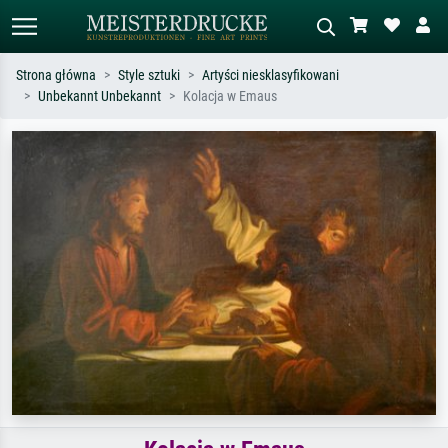
Strona główna
Style sztuki
Artyści niesklasyfikowani
Unbekannt Unbekannt
Kolacja w Emaus
Wyszukiwanie standardowe
Wyszukiwanie obrazów AI
Szukaj wg artysty, tytułu lub stylu – np.
Opisz scenę – np. zielona łąka,
Monet, Gwiaździsta noc,
abstrakcja z czerwienią, ciemny olej,
impresjonizm, fala Hokusaia, akt.
stojący akt obok drzewa.