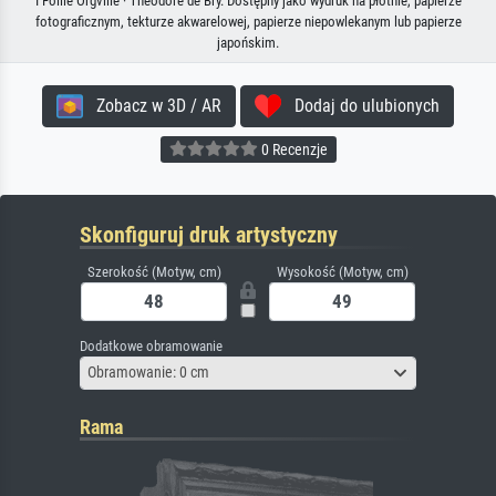
I Follie Orgville · Theodore de Bry. Dostępny jako wydruk na płótnie, papierze
fotograficznym, tekturze akwarelowej, papierze niepowlekanym lub papierze
japońskim.
Zobacz w 3D / AR
Dodaj do ulubionych
0 Recenzje
Skonfiguruj druk artystyczny
Szerokość (Motyw, cm)
Wysokość (Motyw, cm)
Dodatkowe obramowanie
Obramowanie: 0 cm
Rama