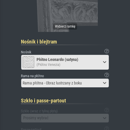
Nośnik i blejtram
Nośnik
Płótno Leonardo (satyna)
(Płótno Venezia)
Rama na płótno
Rama płótna - Obraz lustrzany z boku
Szkło i passe-partout
Szkło (wraz z tylną płytą)
Prosimy wybrać
Passe-partout