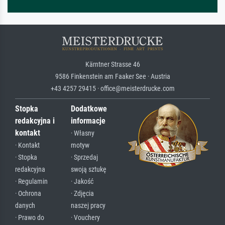
Kärntner Strasse 46
9586 Finkenstein am Faaker See · Austria
+43 4257 29415 · office@meisterdrucke.com
Stopka
Dodatkowe
redakcyjna i
informacje
kontakt
· Własny
· Kontakt
motyw
· Stopka
· Sprzedaj
redakcyjna
swoją sztukę
· Regulamin
· Jakość
· Ochrona
· Zdjęcia
danych
naszej pracy
· Prawo do
· Vouchery