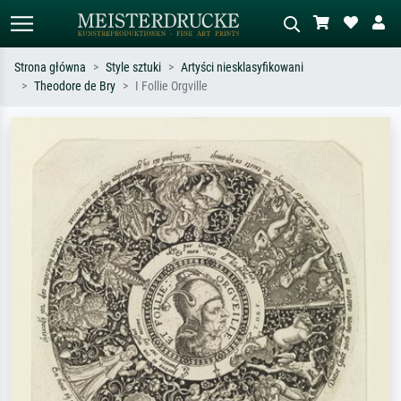
Strona główna
Style sztuki
Artyści niesklasyfikowani
Theodore de Bry
I Follie Orgville
Wyszukiwanie standardowe
Wyszukiwanie obrazów AI
Szukaj wg artysty, tytułu lub stylu – np.
Opisz scenę – np. zielona łąka,
Monet, Gwiaździsta noc,
abstrakcja z czerwienią, ciemny olej,
impresjonizm, fala Hokusaia, akt.
stojący akt obok drzewa.