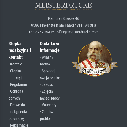
Kärntner Strasse 46
9586 Finkenstein am Faaker See · Austria
+43 4257 29415 · office@meisterdrucke.com
Stopka
Dodatkowe
redakcyjna i
informacje
kontakt
· Własny
· Kontakt
motyw
· Stopka
· Sprzedaj
redakcyjna
swoją sztukę
· Regulamin
· Jakość
· Ochrona
· Zdjęcia
danych
naszej pracy
· Prawo do
· Vouchery
odstąpienia
· Zamów
od umowy
próbkę
· Reklamacje