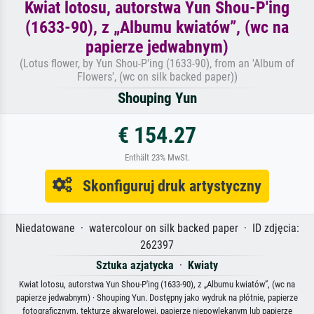
Kwiat lotosu, autorstwa Yun Shou-P'ing
(1633-90), z „Albumu kwiatów”, (wc na
papierze jedwabnym)
(Lotus flower, by Yun Shou-P'ing (1633-90), from an 'Album of
Flowers', (wc on silk backed paper))
Shouping Yun
€ 154.27
Enthält 23% MwSt.
Skonfiguruj druk artystyczny
Niedatowane · watercolour on silk backed paper · ID zdjęcia:
262397
Sztuka azjatycka
·
Kwiaty
Kwiat lotosu, autorstwa Yun Shou-P'ing (1633-90), z „Albumu kwiatów”, (wc na
papierze jedwabnym) · Shouping Yun. Dostępny jako wydruk na płótnie, papierze
fotograficznym, tekturze akwarelowej, papierze niepowlekanym lub papierze