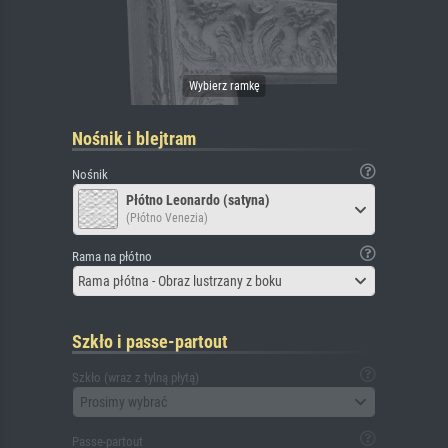
Nośnik i blejtram
Nośnik
Płótno Leonardo (satyna)
(Płótno Venezia)
Rama na płótno
Rama płótna - Obraz lustrzany z boku
Szkło i passe-partout
Szkło (wraz z tylną płytą)
Prosimy wybrać
Passe-partout