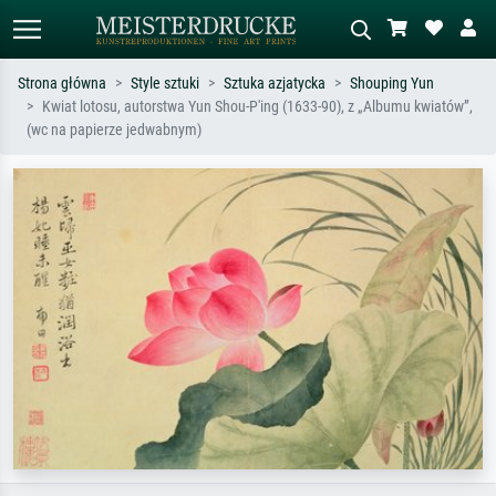
Strona główna
Style sztuki
Sztuka azjatycka
Shouping Yun
Kwiat lotosu, autorstwa Yun Shou-P'ing (1633-90), z „Albumu kwiatów”,
Wyszukiwanie standardowe
Wyszukiwanie obrazów AI
(wc na papierze jedwabnym)
Szukaj wg artysty, tytułu lub stylu – np.
Opisz scenę – np. zielona łąka,
Monet, Gwiaździsta noc,
abstrakcja z czerwienią, ciemny olej,
impresjonizm, fala Hokusaia, akt.
stojący akt obok drzewa.