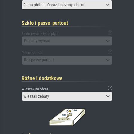
Rama płótna - Obraz lustrzany z boku
Szkło i passe-partout
Szkło (wraz z tylną płytą)
Prosimy wybrać
Passe-partout
Bez passe-partout
Różne i dodatkowe
Wieszak na obraz
Wieszak zębaty