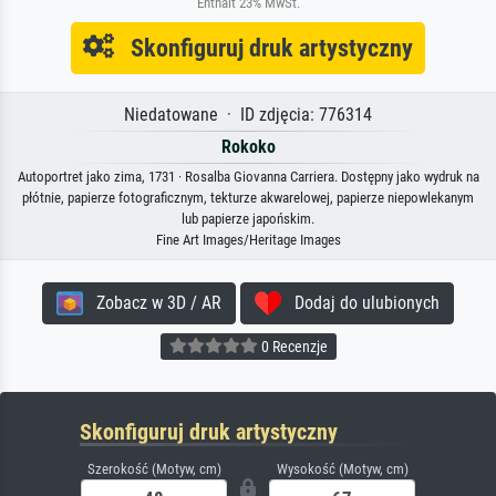
Enthält 23% MwSt.
Skonfiguruj druk artystyczny
Niedatowane · ID zdjęcia: 776314
Rokoko
Autoportret jako zima, 1731 · Rosalba Giovanna Carriera. Dostępny jako wydruk na
płótnie, papierze fotograficznym, tekturze akwarelowej, papierze niepowlekanym
lub papierze japońskim.
Fine Art Images/Heritage Images
Zobacz w 3D / AR
Dodaj do ulubionych
0 Recenzje
Skonfiguruj druk artystyczny
Szerokość (Motyw, cm)
Wysokość (Motyw, cm)