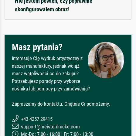
Nie jestem pewien, czy poprawnie
skonfigurowałem obraz!
Masz pytania?
Interesuje Cię wydruk artystyczny z
naszej manufaktury, jednak wciąż
masz wątpliwości co do zakupu?
Potrzebujesz porady przy wyborze
nośnika lub pomocy przy zamówieniu?
Zapraszamy do kontaktu. Chętnie Ci pomożemy.
+43 4257 29415
support@meisterdrucke.com
Mo-Do: 7:00 - 16:00 | Fr: 7:00 - 13:00