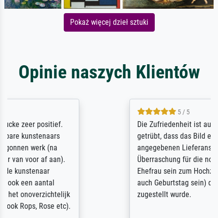
Pokaż więcej dzieł sztuki
Opinie naszych Klientów
5 / 5
Die Zufriedenheit ist auch nicht dadurch
getrübt, dass das Bild entgegen einer
angegebenen Lieferanschrift (sollte eine
Überraschung für die normannische
Ehefrau sein zum Hochzeits- gleichzeitig
auch Geburtstag sein) doch nach zu Hause
zugestellt wurde.