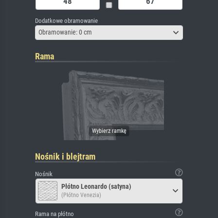
Dodatkowe obramowanie
Obramowanie: 0 cm
Rama
Nośnik i blejtram
Nośnik
Płótno Leonardo (satyna)
(Płótno Venezia)
Rama na płótno