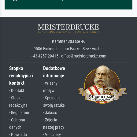
Kärntner Strasse 46
9586 Finkenstein am Faaker See · Austria
+43 4257 29415 · office@meisterdrucke.com
Stopka
Dodatkowe
redakcyjna i
informacje
kontakt
· Własny
· Kontakt
motyw
· Stopka
· Sprzedaj
redakcyjna
swoją sztukę
· Regulamin
· Jakość
· Ochrona
· Zdjęcia
danych
naszej pracy
· Prawo do
· Vouchery