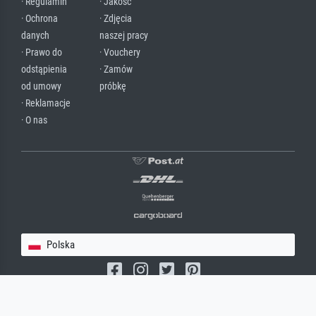
· Regulamin
· Jakość
· Ochrona
· Zdjęcia
danych
naszej pracy
· Prawo do
· Vouchery
odstąpienia
· Zamów
od umowy
próbkę
· Reklamacje
· O nas
Polska
(c) 2026 meisterdrucke.pl