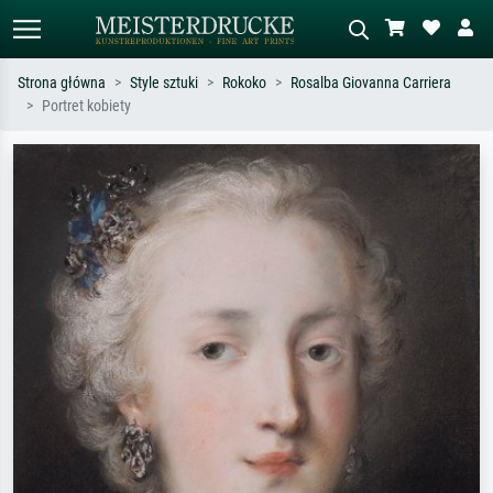
Strona główna
Style sztuki
Rokoko
Rosalba Giovanna Carriera
Portret kobiety
Wyszukiwanie standardowe
Wyszukiwanie obrazów AI
Szukaj wg artysty, tytułu lub stylu – np.
Opisz scenę – np. zielona łąka,
Monet, Gwiaździsta noc,
abstrakcja z czerwienią, ciemny olej,
impresjonizm, fala Hokusaia, akt.
stojący akt obok drzewa.