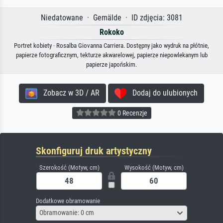
Niedatowane · Gemälde · ID zdjęcia: 3081
Rokoko
Portret kobiety · Rosalba Giovanna Carriera. Dostępny jako wydruk na płótnie,
papierze fotograficznym, tekturze akwarelowej, papierze niepowlekanym lub
papierze japońskim.
Zobacz w 3D / AR
Dodaj do ulubionych
0 Recenzje
Skonfiguruj druk artystyczny
Szerokość (Motyw, cm)
Wysokość (Motyw, cm)
Dodatkowe obramowanie
Obramowanie: 0 cm