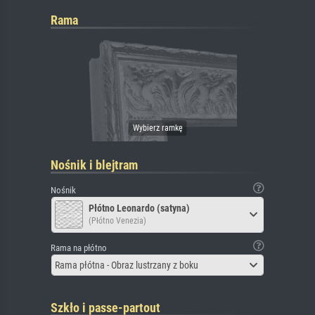
Rama
Nośnik i blejtram
Nośnik
Płótno Leonardo (satyna)
(Płótno Venezia)
Rama na płótno
Rama płótna - Obraz lustrzany z boku
Szkło i passe-partout