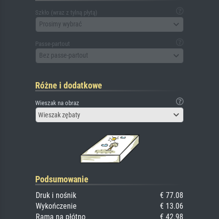
Szkło (wraz z tylną płytą)
Prosimy wybrać
Passe-partout
Bez passe-partout
Różne i dodatkowe
Wieszak na obraz
Wieszak zębaty
Podsumowanie
Druk i nośnik
€ 77.08
Wykończenie
€ 13.06
Rama na płótno
€ 42.98