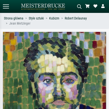
Strona główna
Style sztuki
Kubizm
Robert Delaunay
Jean Metzinger
Wyszukiwanie standardowe
Wyszukiwanie obrazów AI
Szukaj wg artysty, tytułu lub stylu – np.
Opisz scenę – np. zielona łąka,
Monet, Gwiaździsta noc,
abstrakcja z czerwienią, ciemny olej,
impresjonizm, fala Hokusaia, akt.
stojący akt obok drzewa.