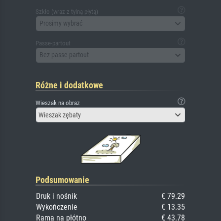
Szkło (wraz z tylną płytą)
Prosimy wybrać
Passe-partout
Bez passe-partout
Różne i dodatkowe
Wieszak na obraz
Wieszak zębaty
Podsumowanie
Druk i nośnik
€ 79.29
Wykończenie
€ 13.35
Rama na płótno
€ 43.78