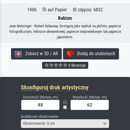
1906 · Öl auf Papier · ID zdjęcia: 6832
Kubizm
Jean Metzinger · Robert Delaunay. Dostępny jako wydruk na płótnie, papierze
fotograficznym, tekturze akwarelowej, papierze niepowlekanym lub papierze
japońskim.
Zobacz w 3D / AR
Dodaj do ulubionych
0 Recenzje
Skonfiguruj druk artystyczny
Szerokość (Motyw, cm)
Wysokość (Motyw, cm)
Dodatkowe obramowanie
Obramowanie: 0 cm