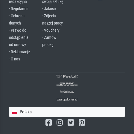
redakcyjna
swoją sztukę
· Regulamin
· Jakość
· Ochrona
· Zdjęcia
danych
naszej pracy
· Prawo do
· Vouchery
odstąpienia
· Zamów
od umowy
próbkę
· Reklamacje
· O nas
Polska