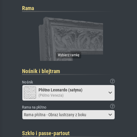
Rama
Nośnik i blejtram
Nośnik
Płótno Leonardo (satyna)
(Płótno Venezia)
Rama na płótno
Rama płótna - Obraz lustrzany z boku
Szkło i passe-partout