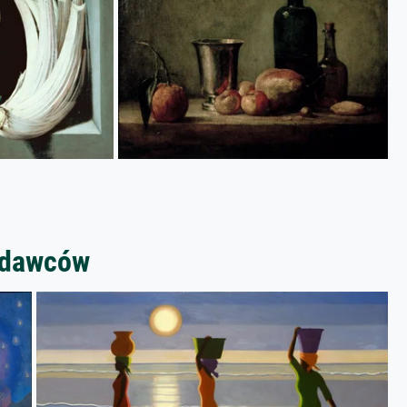
zedawców