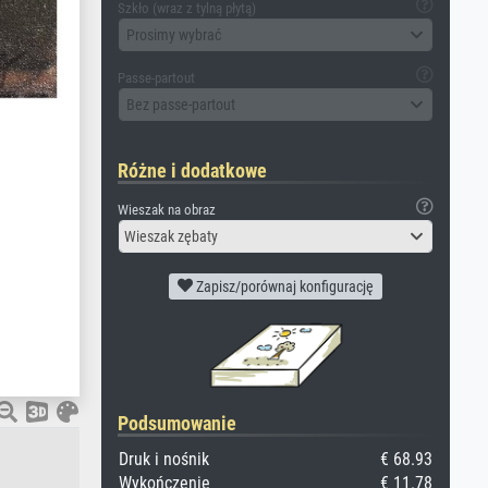
Szkło (wraz z tylną płytą)
Prosimy wybrać
Passe-partout
Bez passe-partout
Różne i dodatkowe
Wieszak na obraz
Wieszak zębaty
Zapisz/porównaj konfigurację
Podsumowanie
Druk i nośnik
€ 68.93
Wykończenie
€ 11.78