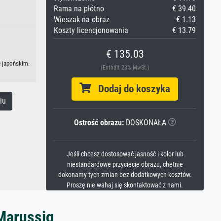
Rama na płótno
€ 39.40
Wieszak na obraz
€ 1.13
Koszty licencjonowania
€ 13.79
€ 135.03
e japońskim.
(Enthält 23% MwSt.)
Dodaj do koszyka
iu
Ostrość obrazu:
DOSKONAŁA
Jeśli chcesz dostosować jasność i kolor lub
niestandardowe przycięcie obrazu, chętnie
dokonamy tych zmian bez dodatkowych kosztów.
Proszę nie wahaj się skontaktować z nami.
 Marussig