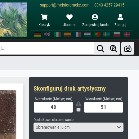
support@meisterdrucke.com · 0043 4257 29415
Koszyk
Ulubione
Zarejestruj konto
Zaloguj
Skonfiguruj druk artystyczny
Szerokość (Motyw, cm)
Wysokość (Motyw, cm)
Dodatkowe obramowanie
Obramowanie: 0 cm