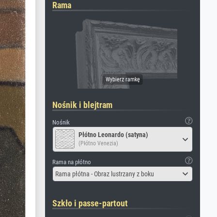
Rama
Nośnik i blejtram
Nośnik
Płótno Leonardo (satyna)
(Płótno Venezia)
Rama na płótno
Rama płótna - Obraz lustrzany z boku
Szkło i passe-partout