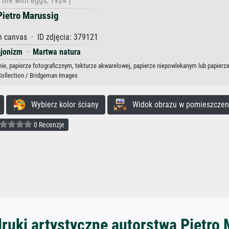
l life with eggs, 1924 )
Pietro Marussig
n canvas · ID zdjęcia: 379121
sjonizm
·
Martwa natura
nie, papierze fotograficznym, tekturze akwarelowej, papierze niepowlekanym lub papierz
Collection / Bridgeman Images
Wybierz kolor ściany
Widok obrazu w pomieszczen
0 Recenzje
ruki artystyczne autorstwa Pietro