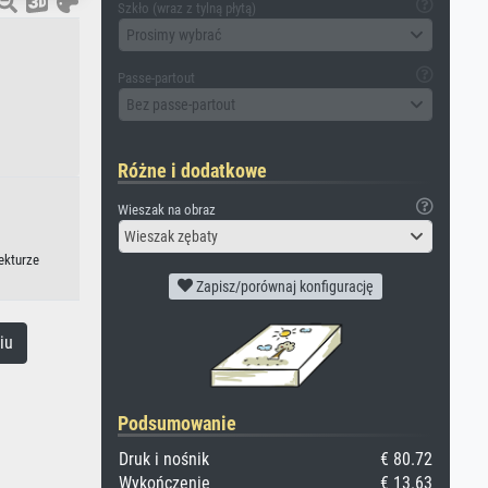
Szkło (wraz z tylną płytą)
Prosimy wybrać
Passe-partout
Bez passe-partout
Różne i dodatkowe
Wieszak na obraz
Wieszak zębaty
ekturze
Zapisz/porównaj konfigurację
iu
Podsumowanie
Druk i nośnik
€ 80.72
Wykończenie
€ 13.63