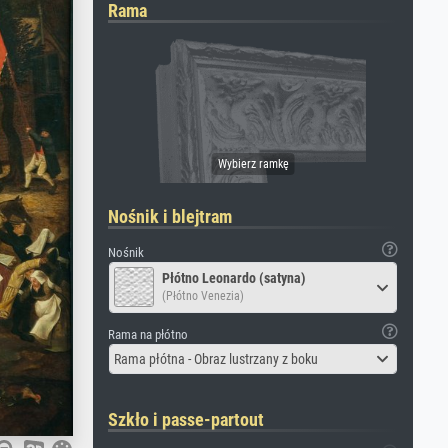
Rama
Nośnik i blejtram
Nośnik
Płótno Leonardo (satyna)
(Płótno Venezia)
Rama na płótno
Rama płótna - Obraz lustrzany z boku
Szkło i passe-partout