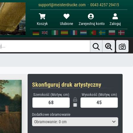
support@meisterdrucke.com · 0043 4257 29415
Koszyk
Ulubione
Zarejestruj konto
Zaloguj
Skonfiguruj druk artystyczny
Szerokość (Motyw, cm)
Wysokość (Motyw, cm)
Dodatkowe obramowanie
Obramowanie: 0 cm