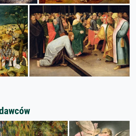
zedawców