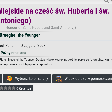
iejskie na cześć św. Huberta i św.
ntoniego)
val in Honour of Saint Hubert and Saint Anthony))
 Brueghel the Younger
auf Panel · ID zdjęcia: 2607
Późny renesans
Pieter Brueghel the Younger. Dostępny jako wydruk na płótnie, papierze fotograficznym, t
ze niepowlekanym lub papierze japońskim.
Wybierz kolor ściany
Widok obrazu w pomieszczen
0 Recenzje