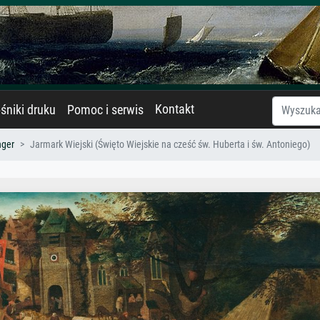
Kontakt
śniki druku
Pomoc i serwis
nger
Jarmark Wiejski (Święto Wiejskie na cześć św. Huberta i św. Antoniego)