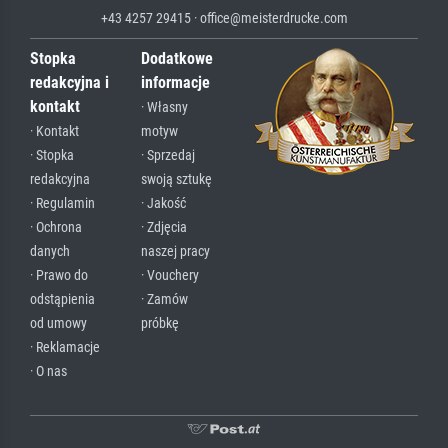
+43 4257 29415 · office@meisterdrucke.com
Stopka
Dodatkowe
redakcyjna i
informacje
kontakt
· Własny
· Kontakt
motyw
· Stopka
· Sprzedaj
redakcyjna
swoją sztukę
· Regulamin
· Jakość
· Ochrona
· Zdjęcia
danych
naszej pracy
· Prawo do
· Vouchery
odstąpienia
· Zamów
od umowy
próbkę
· Reklamacje
· O nas