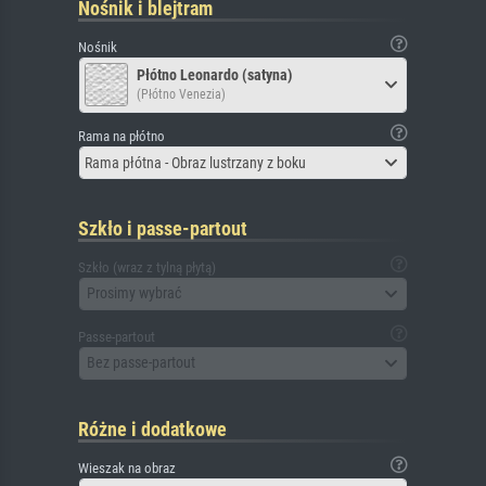
Nośnik i blejtram
Nośnik
Płótno Leonardo (satyna)
(Płótno Venezia)
Rama na płótno
Rama płótna - Obraz lustrzany z boku
Szkło i passe-partout
Szkło (wraz z tylną płytą)
Prosimy wybrać
Passe-partout
Bez passe-partout
Różne i dodatkowe
Wieszak na obraz