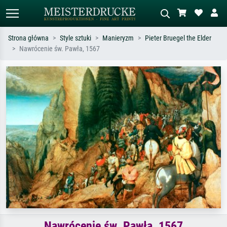
Strona główna
Style sztuki
Manieryzm
Pieter Bruegel the Elder
Nawrócenie św. Pawła, 1567
Wyszukiwanie standardowe
Wyszukiwanie obrazów AI
Szukaj wg artysty, tytułu lub stylu – np.
Opisz scenę – np. zielona łąka,
Monet, Gwiaździsta noc,
abstrakcja z czerwienią, ciemny olej,
impresjonizm, fala Hokusaia, akt.
stojący akt obok drzewa.
Nawrócenie św. Pawła, 1567