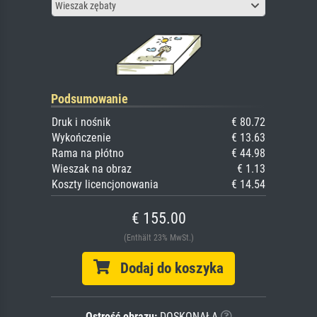
Wieszak zębaty
Podsumowanie
Druk i nośnik
€ 80.72
Wykończenie
€ 13.63
Rama na płótno
€ 44.98
Wieszak na obraz
€ 1.13
Koszty licencjonowania
€ 14.54
€ 155.00
(Enthält 23% MwSt.)
Dodaj do koszyka
Ostrość obrazu:
DOSKONAŁA