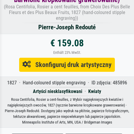
(Rosa Centifolia, Rosier a cent feuilles, from Choix Des Plus Belle
Fleurs et des Plus Beaux Fruits, 1827 (hand-coloured stipple
engraving))
Pierre-Joseph Redouté
€ 159.08
Enthält 23% MwSt.
Skonfiguruj druk artystyczny
1827 · Hand-coloured stipple engraving · ID zdjęcia: 485896
Artyści niesklasyfikowani
·
Kwiaty
Rosa Centifolia, Rosier a cent-feuilles, z Wybór najpiękniejszych kwiatów i
najpiękniejszych owoców, 1827 (ręcznie barwione kropkowane grawerowanie) ·
Pierre-Joseph Redouté. Dostępny jako wydruk na płótnie, papierze fotograficznym,
tekturze akwarelowej, papierze niepowlekanym lub papierze japońskim.
Minneapolis Institute of Arts, MN, USA / Bridgeman Images