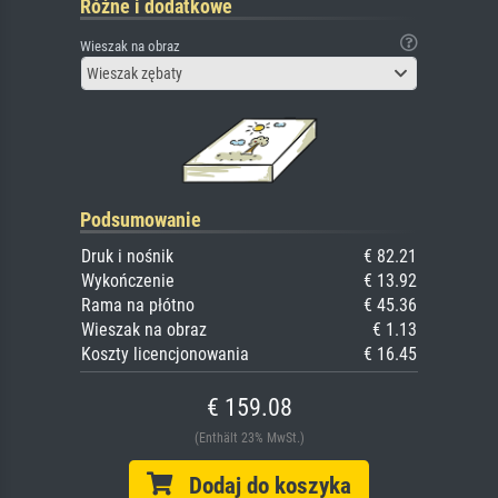
Różne i dodatkowe
Wieszak na obraz
Wieszak zębaty
Podsumowanie
Druk i nośnik
€ 82.21
Wykończenie
€ 13.92
Rama na płótno
€ 45.36
Wieszak na obraz
€ 1.13
Koszty licencjonowania
€ 16.45
€ 159.08
(Enthält 23% MwSt.)
Dodaj do koszyka