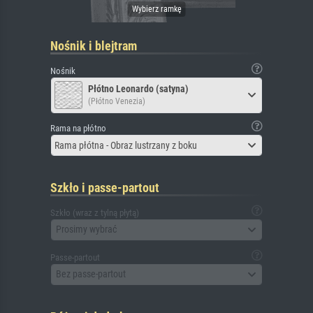
Nośnik i blejtram
Nośnik
Płótno Leonardo (satyna)
(Płótno Venezia)
Rama na płótno
Rama płótna - Obraz lustrzany z boku
Szkło i passe-partout
Szkło (wraz z tylną płytą)
Prosimy wybrać
Passe-partout
Bez passe-partout