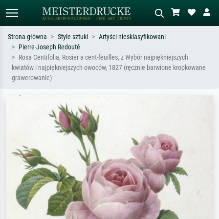
Strona główna
Style sztuki
Artyści niesklasyfikowani
Pierre-Joseph Redouté
Wyszukiwanie standardowe
Wyszukiwanie obrazów AI
Rosa Centifolia, Rosier a cent-feuilles, z Wybór najpiękniejszych
kwiatów i najpiękniejszych owoców, 1827 (ręcznie barwione kropkowane
Szukaj wg artysty, tytułu lub stylu – np.
Opisz scenę – np. zielona łąka,
grawerowanie)
Monet, Gwiaździsta noc,
abstrakcja z czerwienią, ciemny olej,
impresjonizm, fala Hokusaia, akt.
stojący akt obok drzewa.