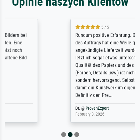
Opinie naszych Klientów
5 / 5
Rundum positive Erfahrung. Die Ausführung
des Auftrags hat eine Weile gedauert, die
angekündigte Lieferzeit wurde aber
letztlich sogar etwas unterschritten. Die
Qualität des Papiers und des Drucks
(Farben, Details usw.) ist nicht nur gut,
sondern hervorragend. Selbst ein Druck ist
damit ein Kunstwerk im eigenen Sinne.
Definitiv den Pre...
Dr.
@
ProvenExpert
February 3, 2026