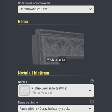
Dodatkowe obramowanie
Obramowanie: 0 cm
Rama
Nośnik i blejtram
Nośnik
Płótno Leonardo (satyna)
(Płótno Venezia)
Rama na płótno
Rama płótna - Obraz lustrzany z boku