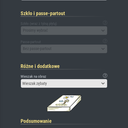
Szkło i passe-partout
Szkło (wraz z tylną płytą)
Prosimy wybrać
Passe-partout
Bez passe-partout
Różne i dodatkowe
Wieszak na obraz
Wieszak zębaty
Podsumowanie