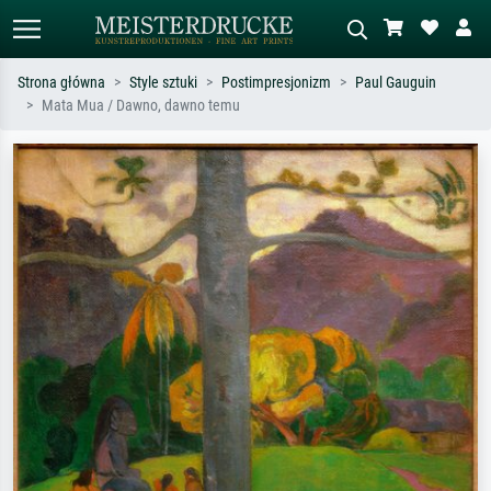
Strona główna
Style sztuki
Postimpresjonizm
Paul Gauguin
Mata Mua / Dawno, dawno temu
Wyszukiwanie standardowe
Wyszukiwanie obrazów AI
Szukaj wg artysty, tytułu lub stylu – np.
Opisz scenę – np. zielona łąka,
Monet, Gwiaździsta noc,
abstrakcja z czerwienią, ciemny olej,
impresjonizm, fala Hokusaia, akt.
stojący akt obok drzewa.