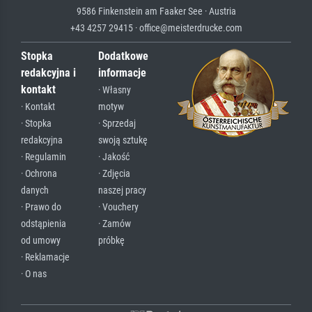
9586 Finkenstein am Faaker See · Austria
+43 4257 29415 · office@meisterdrucke.com
Stopka
Dodatkowe
redakcyjna i
informacje
kontakt
· Własny
· Kontakt
motyw
· Stopka
· Sprzedaj
redakcyjna
swoją sztukę
· Regulamin
· Jakość
· Ochrona
· Zdjęcia
danych
naszej pracy
· Prawo do
· Vouchery
odstąpienia
· Zamów
od umowy
próbkę
· Reklamacje
· O nas