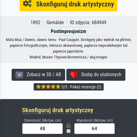
Skonfiguruj druk artystyczny
1892 · Gemälde · ID zdjęcia: 684949
Postimpresjonizm
Mata Mua / Dawno, dawno temu · Paul Gauguin. Dostępny jako wydruk na płótnie,
papierze fotograficznym, tekturze akwarelowej, papierze niepowlekanym lub
papierze japońskim.
Madrid, Museo Thyssen-Bornemisza / akg-images
Zobacz w 3D / AR
Dodaj do ulubionych
5/5 · Pokaż recenzje (2)
Skonfiguruj druk artystyczny
Szerokość (Motyw, cm)
Wysokość (Motyw, cm)