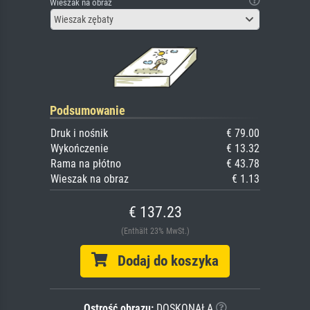
Wieszak na obraz
Wieszak zębaty
Podsumowanie
Druk i nośnik
€ 79.00
Wykończenie
€ 13.32
Rama na płótno
€ 43.78
Wieszak na obraz
€ 1.13
€ 137.23
(Enthält 23% MwSt.)
Dodaj do koszyka
Ostrość obrazu:
DOSKONAŁA