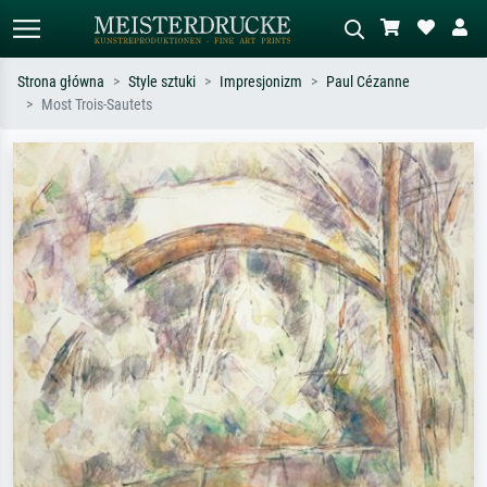
Strona główna
Style sztuki
Impresjonizm
Paul Cézanne
Most Trois-Sautets
Wyszukiwanie standardowe
Wyszukiwanie obrazów AI
Szukaj wg artysty, tytułu lub stylu – np.
Opisz scenę – np. zielona łąka,
Monet, Gwiaździsta noc,
abstrakcja z czerwienią, ciemny olej,
impresjonizm, fala Hokusaia, akt.
stojący akt obok drzewa.