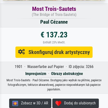
Most Trois-Sautets
(The Bridge of Trois-Sautets)
Paul Cézanne
€ 137.23
Enthält 23% MwSt.
Skonfiguruj druk artystyczny
1901 · Wasserfarbe auf Papier · ID zdjęcia: 3266
Impresjonizm
·
Obrazy abstrakcyjne
Most Trois-Sautets · Paul Cézanne. Dostępny jako wydruk na płótnie, papierze
fotograficznym, tekturze akwarelowej, papierze niepowlekanym lub papierze
japońskim.
Zobacz w 3D / AR
Dodaj do ulubionych