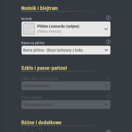
Nośnik i blejtram
Nośnik
Płótno Leonardo (satyna)
(Płótno Venezia)
Rama na płótno
Rama płótna - Obraz lustrzany z boku
Szkło i passe-partout
Szkło (wraz z tylną płytą)
Prosimy wybrać
Passe-partout
Bez passe-partout
Różne i dodatkowe