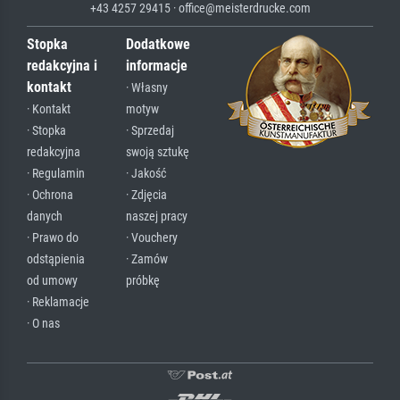
+43 4257 29415 · office@meisterdrucke.com
Stopka
Dodatkowe
redakcyjna i
informacje
kontakt
· Własny
· Kontakt
motyw
· Stopka
· Sprzedaj
redakcyjna
swoją sztukę
· Regulamin
· Jakość
· Ochrona
· Zdjęcia
danych
naszej pracy
· Prawo do
· Vouchery
odstąpienia
· Zamów
od umowy
próbkę
· Reklamacje
· O nas