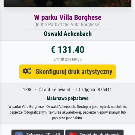
W parku Villa Borghese
(In the Park of the Villa Borghese)
Oswald Achenbach
€ 131.40
Enthält 23% MwSt.
Skonfiguruj druk artystyczny
1886 · Öl auf Leinwand · ID zdjęcia: 876411
Malarstwo pejzażowe
W parku Villa Borghese · Oswald Achenbach. Dostępny jako wydruk na płótnie,
papierze fotograficznym, tekturze akwarelowej, papierze niepowlekanym lub
papierze japońskim.