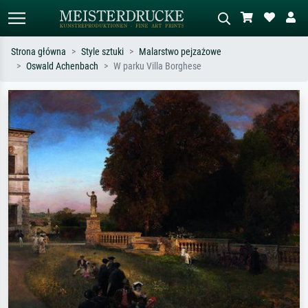
Strona główna
Style sztuki
Malarstwo pejzażowe
Oswald Achenbach
W parku Villa Borghese
Wyszukiwanie standardowe
Wyszukiwanie obrazów AI
Szukaj wg artysty, tytułu lub stylu – np.
Opisz scenę – np. zielona łąka,
Monet, Gwiaździsta noc,
abstrakcja z czerwienią, ciemny olej,
impresjonizm, fala Hokusaia, akt.
stojący akt obok drzewa.