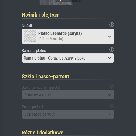
Nośnik i blejtram
Nośnik
Płótno Leonardo (satyna)
(Płótno Venezia)
Rama na płótno
Rama płótna - Obraz lustrzany z boku
Szkło i passe-partout
Szkło (wraz z tylną płytą)
Prosimy wybrać
Passe-partout
Bez passe-partout
Różne i dodatkowe