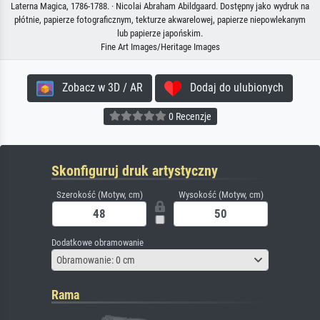
Laterna Magica, 1786-1788. · Nicolai Abraham Abildgaard. Dostępny jako wydruk na
płótnie, papierze fotograficznym, tekturze akwarelowej, papierze niepowlekanym
lub papierze japońskim.
Fine Art Images/Heritage Images
Zobacz w 3D / AR
Dodaj do ulubionych
0 Recenzje
Skonfiguruj druk artystyczny
Szerokość (Motyw, cm)
Wysokość (Motyw, cm)
Dodatkowe obramowanie
Obramowanie: 0 cm
Rama