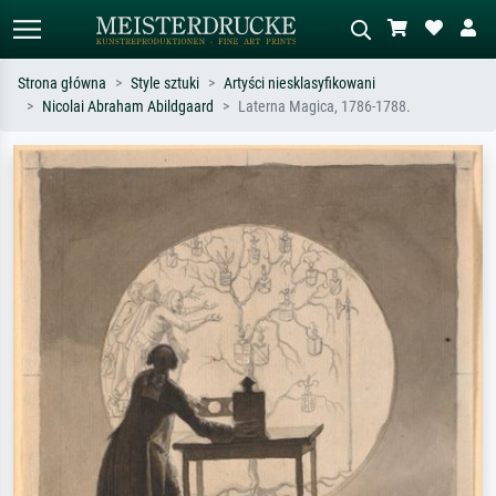
Strona główna
Style sztuki
Artyści niesklasyfikowani
Nicolai Abraham Abildgaard
Laterna Magica, 1786-1788.
Wyszukiwanie standardowe
Wyszukiwanie obrazów AI
Szukaj wg artysty, tytułu lub stylu – np.
Opisz scenę – np. zielona łąka,
Monet, Gwiaździsta noc,
abstrakcja z czerwienią, ciemny olej,
impresjonizm, fala Hokusaia, akt.
stojący akt obok drzewa.