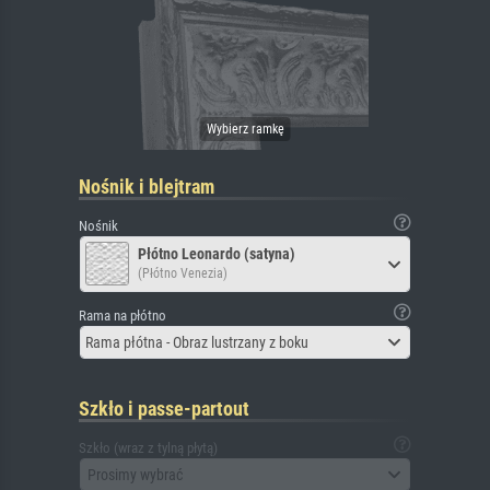
Nośnik i blejtram
Nośnik
Płótno Leonardo (satyna)
(Płótno Venezia)
Rama na płótno
Rama płótna - Obraz lustrzany z boku
Szkło i passe-partout
Szkło (wraz z tylną płytą)
Prosimy wybrać