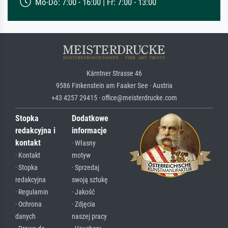
Mo-Do: 7:00 - 16:00 | Fr: 7:00 - 13:00
Kärntner Strasse 46
9586 Finkenstein am Faaker See · Austria
+43 4257 29415 · office@meisterdrucke.com
Stopka
Dodatkowe
redakcyjna i
informacje
kontakt
· Własny
· Kontakt
motyw
· Stopka
· Sprzedaj
redakcyjna
swoją sztukę
· Regulamin
· Jakość
· Ochrona
· Zdjęcia
danych
naszej pracy