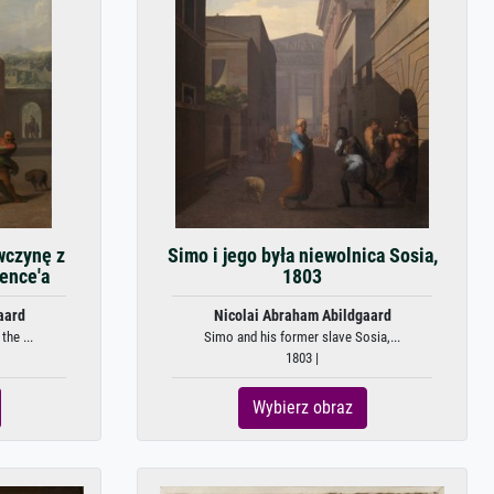
wczynę z
Simo i jego była niewolnica Sosia,
ence'a
1803
aard
Nicolai Abraham Abildgaard
he ...
Simo and his former slave Sosia,...
1803 |
Wybierz obraz