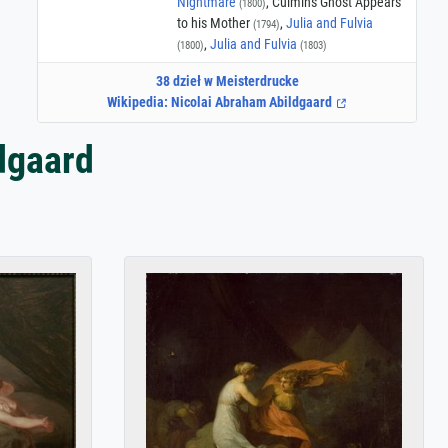
Nightmare
, Culmin's Ghost Appears
(1800)
to his Mother
,
Julia and Fulvia
(1794)
,
Julia and Fulvia
(1800)
(1803)
38 dzieł w Meisterdrucke
Wikipedia: Nicolai Abraham Abildgaard
dgaard