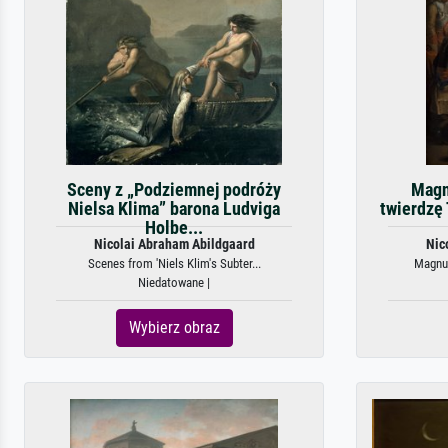
Sceny z „Podziemnej podróży
Magn
Nielsa Klima” barona Ludviga
twierdzę
Holbe...
Nicolai Abraham Abildgaard
Nic
Scenes from 'Niels Klim's Subter...
Magnus
Niedatowane |
Wybierz obraz