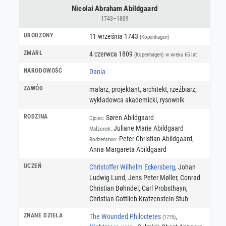
Nicolai Abraham Abildgaard
1743–1809
URODZONY
11 września 1743
(Kopenhagen)
ZMARŁ
4 czerwca 1809
(Kopenhagen)
w wieku 65 lat
NARODOWOŚĆ
Dania
ZAWÓD
malarz
,
projektant
,
architekt
,
rzeźbiarz
,
wykładowca akademicki
,
rysownik
RODZINA
Søren Abildgaard
Ojciec:
Juliane Marie Abildgaard
Małżonek:
Peter Christian Abildgaard,
Rodzeństwo:
Anna Margareta Abildgaard
UCZEŃ
Christoffer Wilhelm Eckersberg
, Johan
Ludwig Lund, Jens Peter Møller, Conrad
Christian Bøhndel, Carl Probsthayn,
Christian Gottlieb Kratzenstein-Stub
ZNANE DZIEŁA
The Wounded Philoctetes
,
(1775)