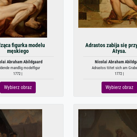
ząca figurka modelu
Adrastos zabija się prz
męskiego
Atysa.
olai Abraham Abildgaard
Nicolai Abraham Abildg
ddende mandlig modelfigur
Adrastos tötet sich am Grabe
1772 |
1772 |
Wybierz obraz
Wybierz obraz