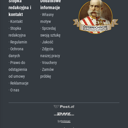
Stopka
Dodatkowe
redakcyjna i
informacje
kontakt
· Własny
· Kontakt
motyw
· Stopka
· Sprzedaj
redakcyjna
swoją sztukę
· Regulamin
· Jakość
· Ochrona
· Zdjęcia
danych
naszej pracy
· Prawo do
· Vouchery
odstąpienia
· Zamów
od umowy
próbkę
· Reklamacje
· O nas