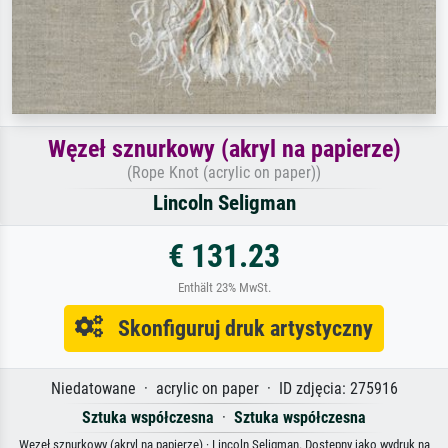
Węzeł sznurkowy (akryl na papierze)
(Rope Knot (acrylic on paper))
Lincoln Seligman
€ 131.23
Enthält 23% MwSt.
Skonfiguruj druk artystyczny
Niedatowane · acrylic on paper · ID zdjęcia: 275916
Sztuka współczesna
·
Sztuka współczesna
Węzeł sznurkowy (akryl na papierze) · Lincoln Seligman. Dostępny jako wydruk na