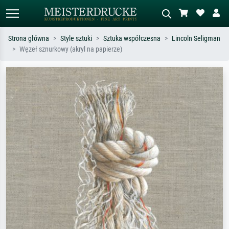
Strona główna
Style sztuki
Sztuka współczesna
Lincoln Seligman
Węzeł sznurkowy (akryl na papierze)
Wyszukiwanie standardowe
Wyszukiwanie obrazów AI
Szukaj wg artysty, tytułu lub stylu – np.
Opisz scenę – np. zielona łąka,
Monet, Gwiaździsta noc,
abstrakcja z czerwienią, ciemny olej,
impresjonizm, fala Hokusaia, akt.
stojący akt obok drzewa.