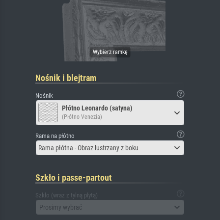
Nośnik i blejtram
Nośnik
Płótno Leonardo (satyna)
(Płótno Venezia)
Rama na płótno
Rama płótna - Obraz lustrzany z boku
Szkło i passe-partout
Szkło (wraz z tylną płytą)
Prosimy wybrać