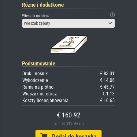
Różne i dodatkowe
Wieszak na obraz
Wieszak zębaty
Podsumowanie
Druk i nośnik
€ 83.31
Wykończenie
€ 14.06
Rama na płótno
€ 45.77
Wieszak na obraz
€ 1.13
Koszty licencjonowania
€ 16.65
€ 160.92
(Enthält 23% MwSt.)
Dodaj do koszyka