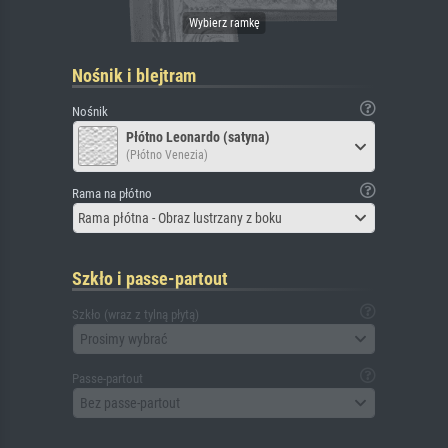
Nośnik i blejtram
Nośnik
Płótno Leonardo (satyna)
(Płótno Venezia)
Rama na płótno
Rama płótna - Obraz lustrzany z boku
Szkło i passe-partout
Szkło (wraz z tylną płytą)
Prosimy wybrać
Passe-partout
Bez passe-partout