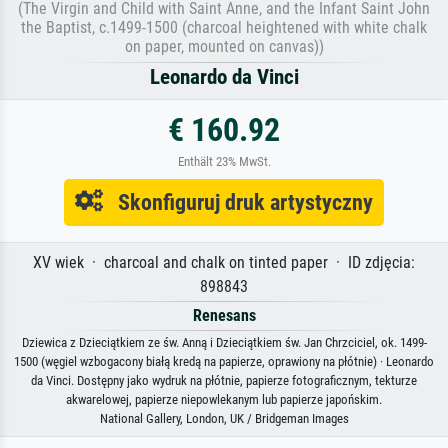
(The Virgin and Child with Saint Anne, and the Infant Saint John
the Baptist, c.1499-1500 (charcoal heightened with white chalk
on paper, mounted on canvas))
Leonardo da Vinci
€ 160.92
Enthält 23% MwSt.
Skonfiguruj druk artystyczny
XV wiek · charcoal and chalk on tinted paper · ID zdjęcia:
898843
Renesans
Dziewica z Dzieciątkiem ze św. Anną i Dzieciątkiem św. Jan Chrzciciel, ok. 1499-
1500 (węgiel wzbogacony białą kredą na papierze, oprawiony na płótnie) · Leonardo
da Vinci. Dostępny jako wydruk na płótnie, papierze fotograficznym, tekturze
akwarelowej, papierze niepowlekanym lub papierze japońskim.
National Gallery, London, UK / Bridgeman Images