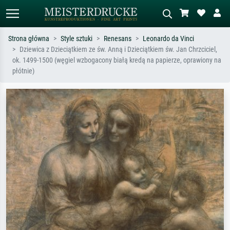
Strona główna
Style sztuki
Renesans
Leonardo da Vinci
Dziewica z Dzieciątkiem ze św. Anną i Dzieciątkiem św. Jan Chrzciciel,
Wyszukiwanie standardowe
Wyszukiwanie obrazów AI
ok. 1499-1500 (węgiel wzbogacony białą kredą na papierze, oprawiony na
płótnie)
Szukaj wg artysty, tytułu lub stylu – np.
Opisz scenę – np. zielona łąka,
Monet, Gwiaździsta noc,
abstrakcja z czerwienią, ciemny olej,
impresjonizm, fala Hokusaia, akt.
stojący akt obok drzewa.