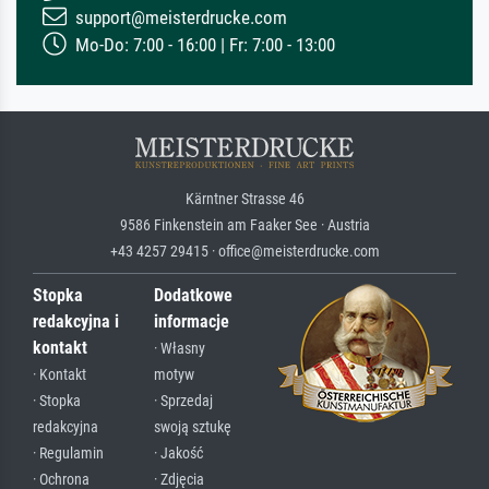
support@meisterdrucke.com
Mo-Do: 7:00 - 16:00 | Fr: 7:00 - 13:00
Kärntner Strasse 46
9586 Finkenstein am Faaker See · Austria
+43 4257 29415 · office@meisterdrucke.com
Stopka
Dodatkowe
redakcyjna i
informacje
kontakt
· Własny
· Kontakt
motyw
· Stopka
· Sprzedaj
redakcyjna
swoją sztukę
· Regulamin
· Jakość
· Ochrona
· Zdjęcia