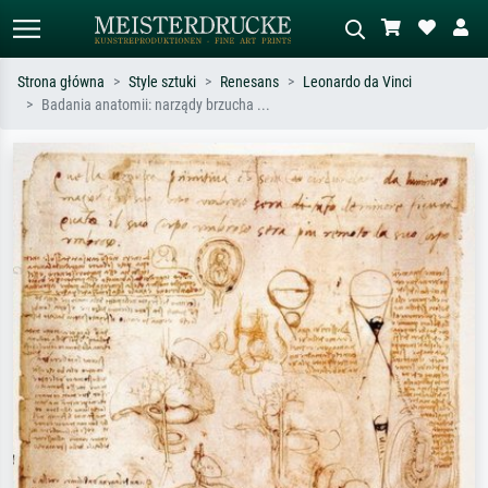
Strona główna
Style sztuki
Renesans
Leonardo da Vinci
Badania anatomii: narządy brzucha ...
Wyszukiwanie standardowe
Wyszukiwanie obrazów AI
Szukaj wg artysty, tytułu lub stylu – np.
Opisz scenę – np. zielona łąka,
Monet, Gwiaździsta noc,
abstrakcja z czerwienią, ciemny olej,
impresjonizm, fala Hokusaia, akt.
stojący akt obok drzewa.