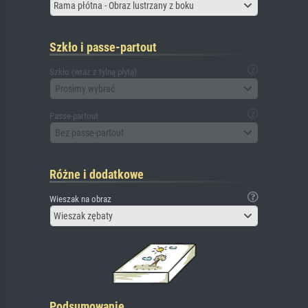
Rama płótna - Obraz lustrzany z boku
Szkło i passe-partout
Szkło (wraz z tylną płytą)
Prosimy wybrać
Passe-partout
Bez passe-partout
Różne i dodatkowe
Wieszak na obraz
Wieszak zębaty
Podsumowanie