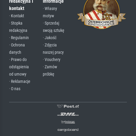
redakcyjna i
informacje
kontakt
· Własny
· Kontakt
motyw
· Stopka
· Sprzedaj
redakcyjna
swoją sztukę
· Regulamin
· Jakość
· Ochrona
· Zdjęcia
danych
naszej pracy
· Prawo do
· Vouchery
odstąpienia
· Zamów
od umowy
próbkę
· Reklamacje
· O nas