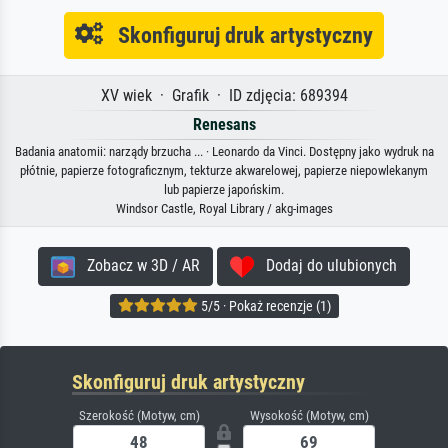
Skonfiguruj druk artystyczny
XV wiek · Grafik · ID zdjęcia: 689394
Renesans
Badania anatomii: narządy brzucha ... · Leonardo da Vinci. Dostępny jako wydruk na
płótnie, papierze fotograficznym, tekturze akwarelowej, papierze niepowlekanym
lub papierze japońskim.
Windsor Castle, Royal Library / akg-images
Zobacz w 3D / AR
Dodaj do ulubionych
5/5 · Pokaż recenzje (1)
Skonfiguruj druk artystyczny
Szerokość (Motyw, cm)
Wysokość (Motyw, cm)