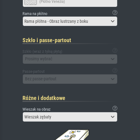
(Płótno Venezia)
Rama na płótno
Rama płótna - Obraz lustrzany z boku
Szkło i passe-partout
Szkło (wraz z tylną płytą)
Prosimy wybrać
Passe-partout
Bez passe-partout
Różne i dodatkowe
Wieszak na obraz
Wieszak zębaty