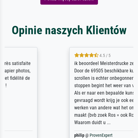
Opinie naszych Klientów
4.5 / 5
ik beoordeel Meisterdrucke zeer positief.
Door de 69505 beschikbare kunstenaars
scrollen is echter onbegonnen werk (na
stoppen begint het weer van voor af aan).
Als er naar een bepaalde kunstenaar
gevraagd wordt krijg je ook een aantal
werken van andere wat het onoverzichtelijk
maakt (bvb zoek Ros = ook Rops, Rose etc).
Waarom duidt u ...
philip
@
ProvenExpert