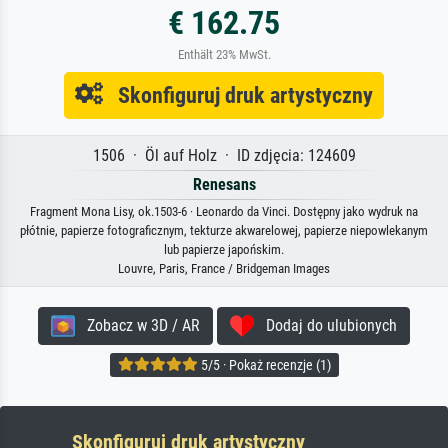
€ 162.75
Enthält 23% MwSt.
Skonfiguruj druk artystyczny
1506 · Öl auf Holz · ID zdjęcia: 124609
Renesans
Fragment Mona Lisy, ok.1503-6 · Leonardo da Vinci. Dostępny jako wydruk na
płótnie, papierze fotograficznym, tekturze akwarelowej, papierze niepowlekanym
lub papierze japońskim.
Louvre, Paris, France / Bridgeman Images
Zobacz w 3D / AR
Dodaj do ulubionych
5/5 · Pokaż recenzje (1)
Skonfiguruj druk artystyczny