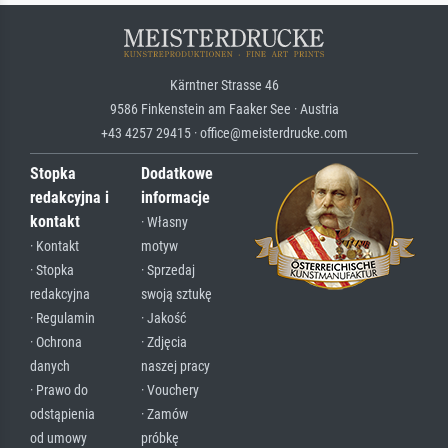
Kärntner Strasse 46
9586 Finkenstein am Faaker See · Austria
+43 4257 29415 · office@meisterdrucke.com
Stopka
Dodatkowe
redakcyjna i
informacje
kontakt
· Własny
· Kontakt
motyw
· Stopka
· Sprzedaj
redakcyjna
swoją sztukę
· Regulamin
· Jakość
· Ochrona
· Zdjęcia
danych
naszej pracy
· Prawo do
· Vouchery
odstąpienia
· Zamów
od umowy
próbkę