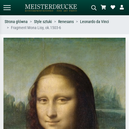
Strona główna
Style sztuki
Renesans
Leonardo da Vinci
Fragment Mona Lisy, ok.1503-6
Wyszukiwanie standardowe
Wyszukiwanie obrazów AI
Szukaj wg artysty, tytułu lub stylu – np.
Opisz scenę – np. zielona łąka,
Monet, Gwiaździsta noc,
abstrakcja z czerwienią, ciemny olej,
impresjonizm, fala Hokusaia, akt.
stojący akt obok drzewa.