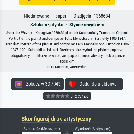
Niedatowane · paper · ID zdjęcia: 1368684
Sztuka azjatycka
·
Słynne arcydzieła
Under the Wave off Kanagawa 1368684 pl polish Successfully Translated Original:
Portrait of the pianist and composer Felix Mendelssohn Bartholdy 1809-1847.
Translat: Portrait of the pianist and composer Felix Mendelssohn Bartholdy 1809-
1847. 120 · Katsushika Hokusai. Dostępny jako wydruk na płótnie, papierze
fotograficznym, tekturze akwarelowej, papierze niepowlekanym lub papierze
japońskim.
Rijks Museum, Amsterdam
Zobacz w 3D / AR
Dodaj do ulubionych
0 Recenzje
Skonfiguruj druk artystyczny
Szerokość (Motyw, cm)
Wysokość (Motyw, cm)