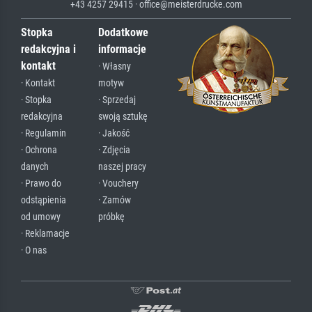
+43 4257 29415 · office@meisterdrucke.com
Stopka
Dodatkowe
redakcyjna i
informacje
kontakt
· Własny
· Kontakt
motyw
· Stopka
· Sprzedaj
redakcyjna
swoją sztukę
· Regulamin
· Jakość
· Ochrona
· Zdjęcia
danych
naszej pracy
· Prawo do
· Vouchery
odstąpienia
· Zamów
od umowy
próbkę
· Reklamacje
· O nas