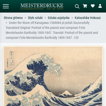
Strona główna
Style sztuki
Sztuka azjatycka
Katsushika Hokusai
Under the Wave off Kanagawa 1368684 pl polish Successfully
Wyszukiwanie standardowe
Wyszukiwanie obrazów AI
Translated Original: Portrait of the pianist and composer Felix
Mendelssohn Bartholdy 1809-1847. Translat: Portrait of the pianist and
Szukaj wg artysty, tytułu lub stylu – np.
Opisz scenę – np. zielona łąka,
composer Felix Mendelssohn Bartholdy 1809-1847. 120
Monet, Gwiaździsta noc,
abstrakcja z czerwienią, ciemny olej,
impresjonizm, fala Hokusaia, akt.
stojący akt obok drzewa.