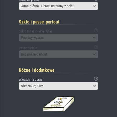
Rama płótna - Obraz lustrzany z boku
Szkło i passe-partout
Szkło (wraz z tylną płytą)
Prosimy wybrać
Passe-partout
Bez passe-partout
Różne i dodatkowe
Wieszak na obraz
Wieszak zębaty