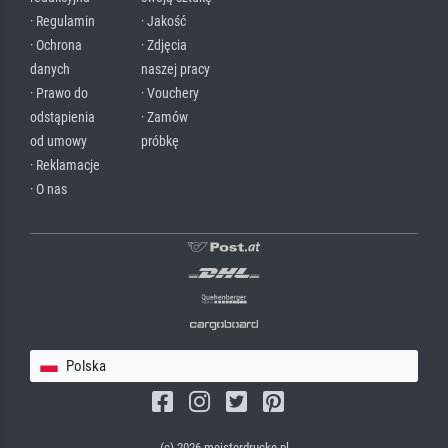
· Regulamin
· Jakość
· Ochrona
· Zdjęcia
danych
naszej pracy
· Prawo do
· Vouchery
odstąpienia
· Zamów
od umowy
próbkę
· Reklamacje
· O nas
Polska
(c) 2026 meisterdrucke.pl