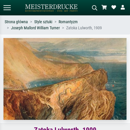
Strona główna
Style sztuki
Romantyzm
Joseph Mallord William Turner
Zatoka Lulworth, 1909
Wyszukiwanie standardowe
Wyszukiwanie obrazów AI
Szukaj wg artysty, tytułu lub stylu – np.
Opisz scenę – np. zielona łąka,
Monet, Gwiaździsta noc,
abstrakcja z czerwienią, ciemny olej,
impresjonizm, fala Hokusaia, akt.
stojący akt obok drzewa.
Zatoka Lulworth, 1909