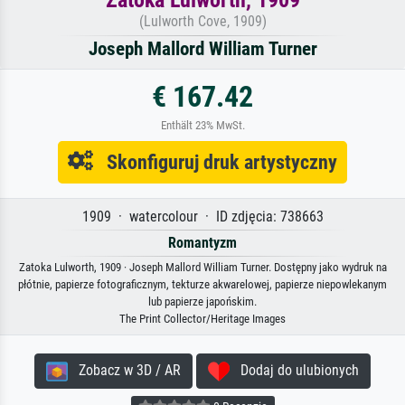
(Lulworth Cove, 1909)
Joseph Mallord William Turner
€ 167.42
Enthält 23% MwSt.
Skonfiguruj druk artystyczny
1909 · watercolour · ID zdjęcia: 738663
Romantyzm
Zatoka Lulworth, 1909 · Joseph Mallord William Turner. Dostępny jako wydruk na
płótnie, papierze fotograficznym, tekturze akwarelowej, papierze niepowlekanym
lub papierze japońskim.
The Print Collector/Heritage Images
Zobacz w 3D / AR
Dodaj do ulubionych