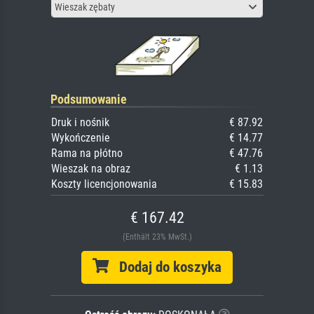
Wieszak zębaty
Podsumowanie
Druk i nośnik
€ 87.92
Wykończenie
€ 14.77
Rama na płótno
€ 47.76
Wieszak na obraz
€ 1.13
Koszty licencjonowania
€ 15.83
€ 167.42
(Enthält 23% MwSt.)
Dodaj do koszyka