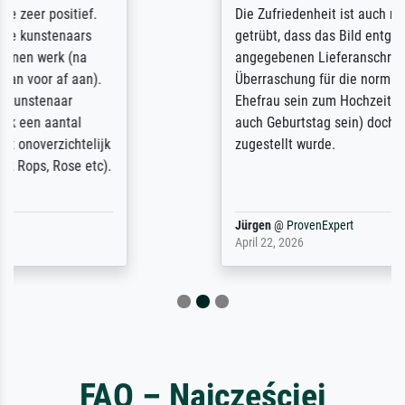
Die Zufriedenheit ist auch nicht dadurch
getrübt, dass das Bild entgegen einer
angegebenen Lieferanschrift (sollte eine
Überraschung für die normannische
Ehefrau sein zum Hochzeits- gleichzeitig
auch Geburtstag sein) doch nach zu Hause
zugestellt wurde.
Jürgen
@
ProvenExpert
April 22, 2026
FAQ – Najczęściej