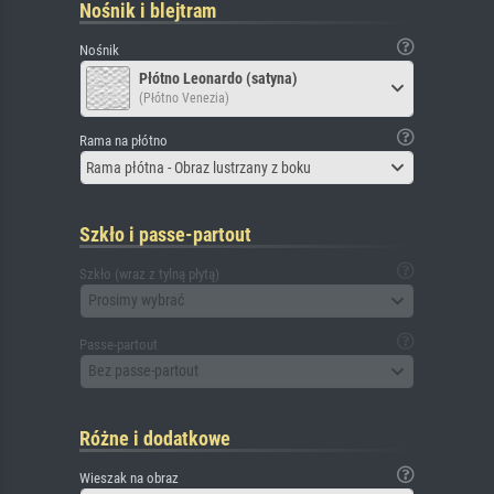
Nośnik i blejtram
Nośnik
Płótno Leonardo (satyna)
(Płótno Venezia)
Rama na płótno
Rama płótna - Obraz lustrzany z boku
Szkło i passe-partout
Szkło (wraz z tylną płytą)
Prosimy wybrać
Passe-partout
Bez passe-partout
Różne i dodatkowe
Wieszak na obraz