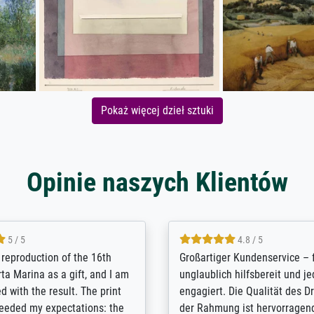
Pokaż więcej dzieł sztuki
Opinie naszych Klientów
5 / 5
5 / 5
t Meisterdrucke strives to
Outstanding quality and cus
lients demands, and provides
support. - the quality of the pr
ice on how to obtain the best
excellent and difficult to dist
 the prints requested by the
from the real thing; it will be