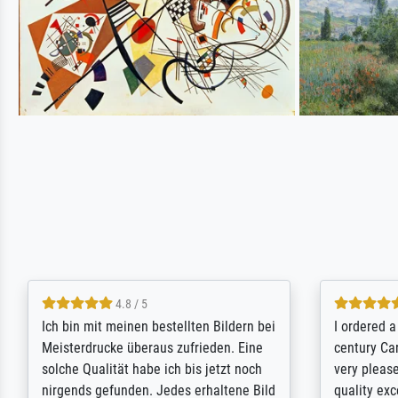
5 / 5
Rundum positive Erfahrung. Die
The team a
Ausführung des Auftrags hat eine Weile
meet its c
gedauert, die angekündigte Lieferzeit
expert adv
wurde aber letztlich sogar etwas
results for