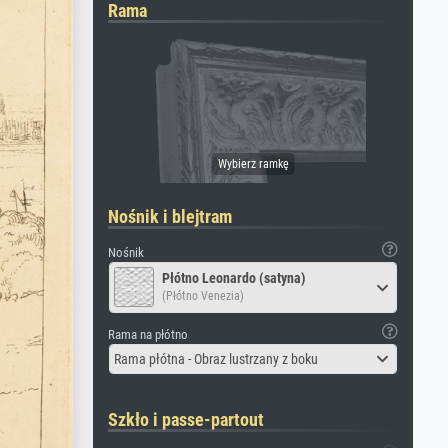
Rama
Nośnik i blejtram
Nośnik
Płótno Leonardo (satyna)
(Płótno Venezia)
Rama na płótno
Rama płótna - Obraz lustrzany z boku
Szkło i passe-partout