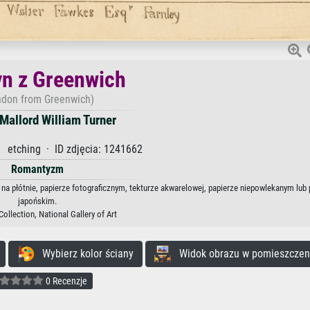
n z Greenwich
ndon from Greenwich)
Mallord William Turner
 etching · ID zdjęcia: 1241662
Romantyzm
na płótnie, papierze fotograficznym, tekturze akwarelowej, papierze niepowlekanym lub 
japońskim.
ollection, National Gallery of Art
Wybierz kolor ściany
Widok obrazu w pomieszczen
0 Recenzje