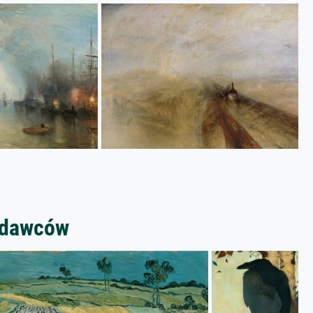
zedawców