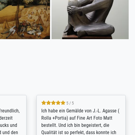
4.8 / 5
tomer
Qualité absolument irréprochable.
inting is
Extraordinaire diversité des thèmes
inguish
abordés et personnalisation des
 my go-to
demandes (recadrage, réajustement des