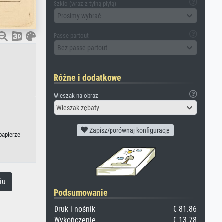
Szkło (wraz z tylną płytą)
Prosimy wybrać
Passe-partout
Bez passe-partout
Różne i dodatkowe
Wieszak na obraz
Wieszak zębaty
Zapisz/porównaj konfigurację
papierze
iu
Podsumowanie
Druk i nośnik
€ 81.86
Wykończenie
€ 13.78