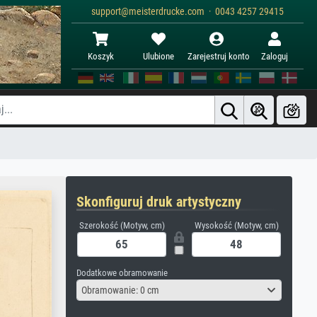
support@meisterdrucke.com · 0043 4257 29415
Koszyk
Ulubione
Zarejestruj konto
Zaloguj
Skonfiguruj druk artystyczny
Szerokość (Motyw, cm)
Wysokość (Motyw, cm)
Dodatkowe obramowanie
Obramowanie: 0 cm