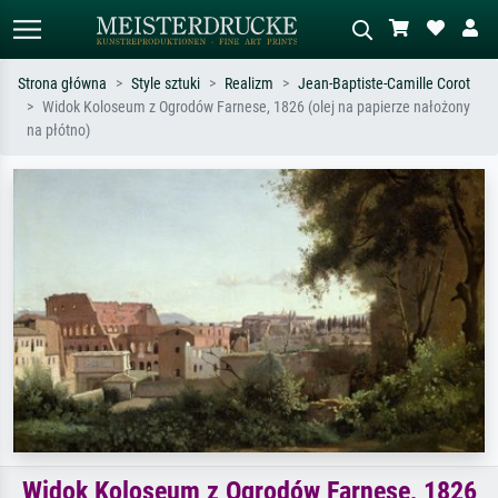
Strona główna
Style sztuki
Realizm
Jean-Baptiste-Camille Corot
Widok Koloseum z Ogrodów Farnese, 1826 (olej na papierze nałożony
Wyszukiwanie standardowe
Wyszukiwanie obrazów AI
na płótno)
Szukaj wg artysty, tytułu lub stylu – np.
Opisz scenę – np. zielona łąka,
Monet, Gwiaździsta noc,
abstrakcja z czerwienią, ciemny olej,
impresjonizm, fala Hokusaia, akt.
stojący akt obok drzewa.
Widok Koloseum z Ogrodów Farnese, 1826