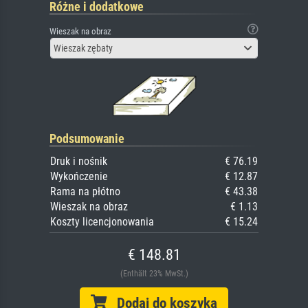
Różne i dodatkowe
Wieszak na obraz
Wieszak zębaty
Podsumowanie
Druk i nośnik
€ 76.19
Wykończenie
€ 12.87
Rama na płótno
€ 43.38
Wieszak na obraz
€ 1.13
Koszty licencjonowania
€ 15.24
€ 148.81
(Enthält 23% MwSt.)
Dodaj do koszyka