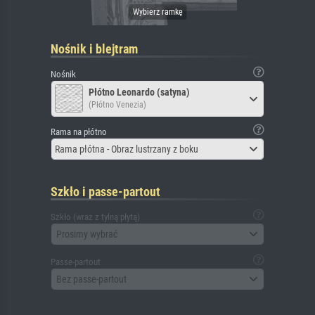
Nośnik i blejtram
Nośnik
Płótno Leonardo (satyna)
(Płótno Venezia)
Rama na płótno
Rama płótna - Obraz lustrzany z boku
Szkło i passe-partout
Szkło (wraz z tylną płytą)
Prosimy wybrać
Passe-partout
Bez passe-partout