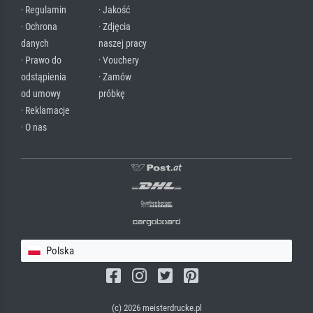
· Regulamin
· Jakość
· Ochrona
· Zdjęcia
danych
naszej pracy
· Prawo do
· Vouchery
odstąpienia
· Zamów
od umowy
próbkę
· Reklamacje
· O nas
Polska
(c) 2026 meisterdrucke.pl