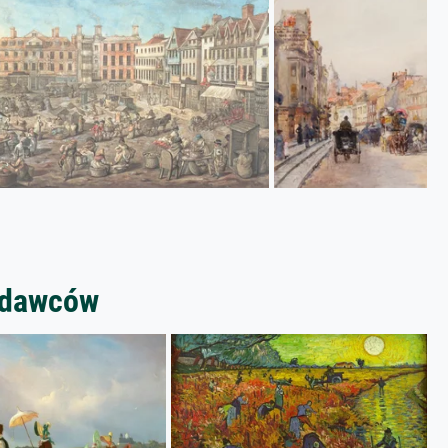
zedawców