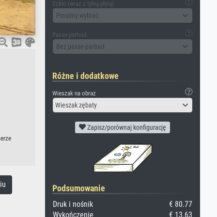
Szkło (wraz z tylną płytą)
Prosimy wybrać
Passe-partout
Bez passe-partout
Różne i dodatkowe
Wieszak na obraz
Wieszak zębaty
Zapisz/porównaj konfigurację
ierze
iu
Podsumowanie
Druk i nośnik
€ 80.77
Wykończenie
€ 13.63