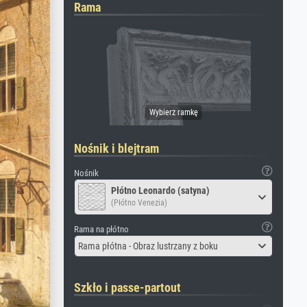
Rama
Nośnik i blejtram
Nośnik
Płótno Leonardo (satyna)
(Płótno Venezia)
Rama na płótno
Rama płótna - Obraz lustrzany z boku
Szkło i passe-partout