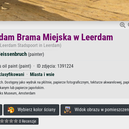
rdam Brama Miejska w Leerdam
 Leerdam Stadspoort in Leerdam)
eissenbruch
(painter)
oil paint (paint) · ID zdjęcia: 1391224
klasyfikowani
·
Miasta i wsie
 Dostępny jako wydruk na płótnie, papierze fotograficznym, tekturze akwarelowej, pap
kanym lub papierze japońskim.
jks Museum, Amsterdam
Wybierz kolor ściany
Widok obrazu w pomieszczen
0 Recenzje