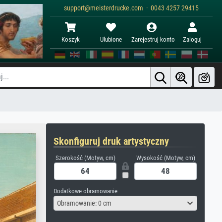
support@meisterdrucke.com · 0043 4257 29415
Koszyk
Ulubione
Zarejestruj konto
Zaloguj
Skonfiguruj druk artystyczny
Szerokość (Motyw, cm)
Wysokość (Motyw, cm)
Dodatkowe obramowanie
Obramowanie: 0 cm