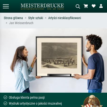
Strona główna
Style sztuki
Artyści niesklasyfikowani
Jan Weissenbruch
Wyszukiwanie standardowe
Wyszukiwanie obrazów AI
Szukaj wg artysty, tytułu lub stylu – np.
Opisz scenę – np. zielona łąka,
Monet, Gwiaździsta noc,
abstrakcja z czerwienią, ciemny olej,
impresjonizm, fala Hokusaia, akt.
stojący akt obok drzewa.
Obsługa klienta pełna pasji
Wydruki artystyczne o jakości muzealnej