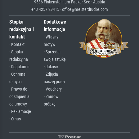
9586 Finkenstein am Faaker See · Austria
+43 4257 29415 · office@meisterdrucke.com
Stopka
Dodatkowe
redakcyjna i
informacje
kontakt
· Własny
· Kontakt
motyw
· Stopka
· Sprzedaj
redakcyjna
swoją sztukę
· Regulamin
· Jakość
· Ochrona
· Zdjęcia
danych
naszej pracy
· Prawo do
· Vouchery
odstąpienia
· Zamów
od umowy
próbkę
· Reklamacje
· O nas