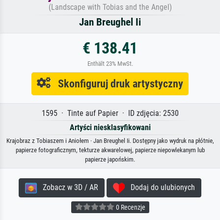
(Landscape with Tobias and the Angel)
Jan Breughel Ii
€ 138.41
Enthält 23% MwSt.
Skonfiguruj druk artystyczny
1595 · Tinte auf Papier · ID zdjęcia: 2530
Artyści niesklasyfikowani
Krajobraz z Tobiaszem i Aniołem · Jan Breughel Ii. Dostępny jako wydruk na płótnie,
papierze fotograficznym, tekturze akwarelowej, papierze niepowlekanym lub
papierze japońskim.
Zobacz w 3D / AR
Dodaj do ulubionych
0 Recenzje