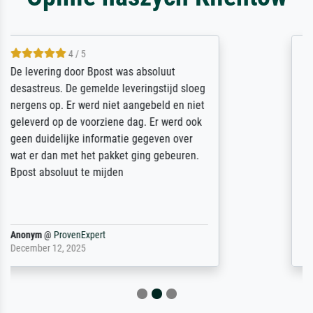
5 / 5
Sehr gute Qualität des Leinwanddrucks und
des Rahmens! Unser Bild wurde sehr
sorgfältig und sicher verpackt, so dass es
unbeschadet bei uns ankam. Es wird nicht
unser letzter Meisterdruck sein. Vielen
Dank!
Reinhold,
@
ProvenExpert
April 22, 2026