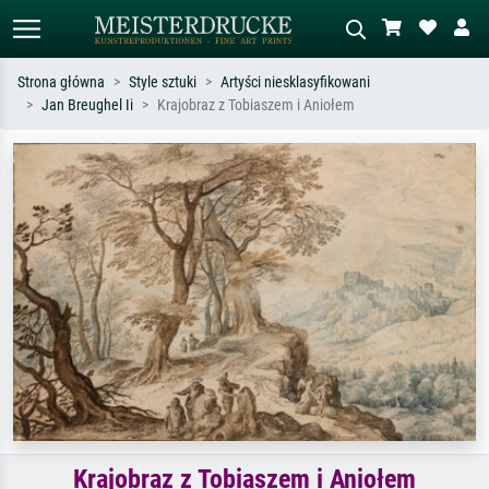
Strona główna
Style sztuki
Artyści niesklasyfikowani
Jan Breughel Ii
Krajobraz z Tobiaszem i Aniołem
Wyszukiwanie standardowe
Wyszukiwanie obrazów AI
Szukaj wg artysty, tytułu lub stylu – np.
Opisz scenę – np. zielona łąka,
Monet, Gwiaździsta noc,
abstrakcja z czerwienią, ciemny olej,
impresjonizm, fala Hokusaia, akt.
stojący akt obok drzewa.
Krajobraz z Tobiaszem i Aniołem