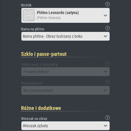
Nośnik
Płótno Leonardo (satyna)
(Płótno Venezia)
Rama na płótno
Rama płótna - Obraz lustrzany z boku
Szkło i passe-partout
Szkło (wraz z tylną płytą)
Prosimy wybrać
Passe-partout
Bez passe-partout
Różne i dodatkowe
Wieszak na obraz
Wieszak zębaty