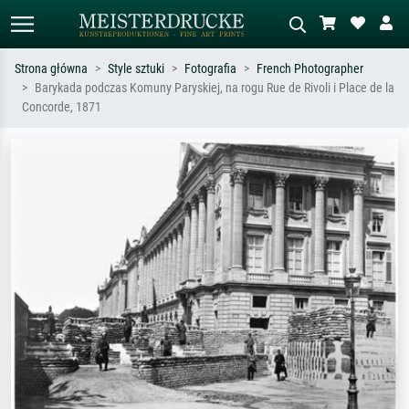
Strona główna
Style sztuki
Fotografia
French Photographer
Barykada podczas Komuny Paryskiej, na rogu Rue de Rivoli i Place de la
Wyszukiwanie standardowe
Wyszukiwanie obrazów AI
Concorde, 1871
Szukaj wg artysty, tytułu lub stylu – np.
Opisz scenę – np. zielona łąka,
Monet, Gwiaździsta noc,
abstrakcja z czerwienią, ciemny olej,
impresjonizm, fala Hokusaia, akt.
stojący akt obok drzewa.