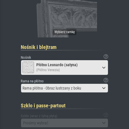
Nośnik i blejtram
Nośnik
Płótno Leonardo (satyna)
(Płótno Venezia)
Rama na płótno
Rama płótna - Obraz lustrzany z boku
Szkło i passe-partout
Szkło (wraz z tylną płytą)
Prosimy wybrać