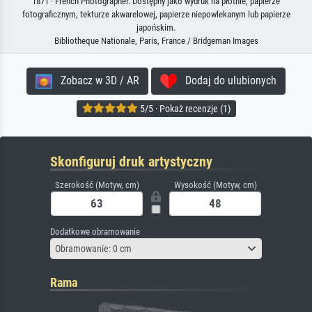
1871 · French Photographer. Dostępny jako wydruk na płótnie, papierze
fotograficznym, tekturze akwarelowej, papierze niepowlekanym lub papierze
japońskim.
Bibliotheque Nationale, Paris, France / Bridgeman Images
Zobacz w 3D / AR
Dodaj do ulubionych
5/5 · Pokaż recenzje (1)
Skonfiguruj druk artystyczny
Szerokość (Motyw, cm)
Wysokość (Motyw, cm)
Dodatkowe obramowanie
Obramowanie: 0 cm
Rama