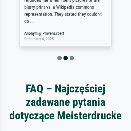
refunded me when I sent pictures of the
blurry print vs. a Wikipedia commons
representation. They stated they couldn't
do ...
Anonym
@
ProvenExpert
December 4, 2025
FAQ – Najczęściej
zadawane pytania
dotyczące Meisterdrucke