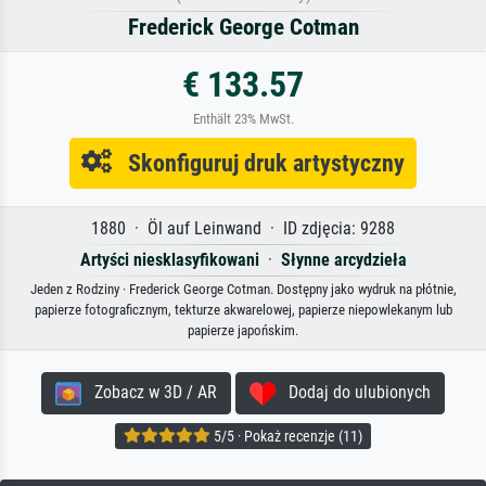
Frederick George Cotman
€ 133.57
Enthält 23% MwSt.
Skonfiguruj druk artystyczny
1880 · Öl auf Leinwand · ID zdjęcia: 9288
Artyści niesklasyfikowani
·
Słynne arcydzieła
Jeden z Rodziny · Frederick George Cotman. Dostępny jako wydruk na płótnie,
papierze fotograficznym, tekturze akwarelowej, papierze niepowlekanym lub
papierze japońskim.
Zobacz w 3D / AR
Dodaj do ulubionych
5/5 · Pokaż recenzje (11)