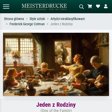
Strona główna
Style sztuki
Artyści niesklasyfikowani
Frederick George Cotman
Jeden z Rodziny
Wyszukiwanie standardowe
Wyszukiwanie obrazów AI
Szukaj wg artysty, tytułu lub stylu – np.
Opisz scenę – np. zielona łąka,
Monet, Gwiaździsta noc,
abstrakcja z czerwienią, ciemny olej,
impresjonizm, fala Hokusaia, akt.
stojący akt obok drzewa.
Jeden z Rodziny
(One of the Family)