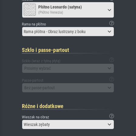
Płótno Leonardo (satyna)
(Płótno Venezia)
Rama na płótno
Rama płótna - Obraz lustrzany z boku
Szkło i passe-partout
Szkło (wraz z tylną płytą)
Prosimy wybrać
Passe-partout
Bez passe-partout
Różne i dodatkowe
Wieszak na obraz
Wieszak zębaty