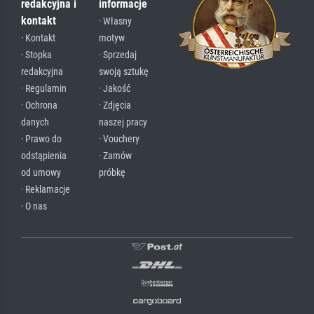
redakcyjna i
informacje
kontakt
· Własny
· Kontakt
motyw
· Stopka
· Sprzedaj
redakcyjna
swoją sztukę
· Regulamin
· Jakość
· Ochrona
· Zdjęcia
danych
naszej pracy
· Prawo do
· Vouchery
odstąpienia
· Zamów
od umowy
próbkę
· Reklamacje
· O nas