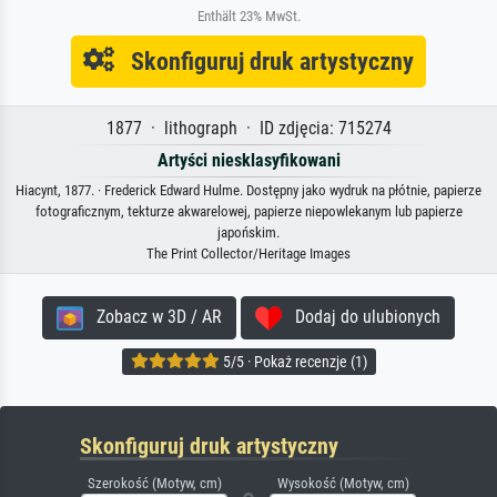
Enthält 23% MwSt.
Skonfiguruj druk artystyczny
1877 · lithograph · ID zdjęcia: 715274
Artyści niesklasyfikowani
Hiacynt, 1877. · Frederick Edward Hulme. Dostępny jako wydruk na płótnie, papierze
fotograficznym, tekturze akwarelowej, papierze niepowlekanym lub papierze
japońskim.
The Print Collector/Heritage Images
Zobacz w 3D / AR
Dodaj do ulubionych
5/5 · Pokaż recenzje (1)
Skonfiguruj druk artystyczny
Szerokość (Motyw, cm)
Wysokość (Motyw, cm)