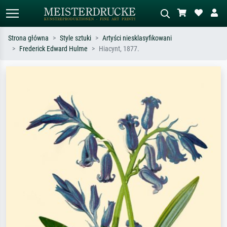
Strona główna
Style sztuki
Artyści niesklasyfikowani
Frederick Edward Hulme
Hiacynt, 1877.
Wyszukiwanie standardowe
Wyszukiwanie obrazów AI
Szukaj wg artysty, tytułu lub stylu – np.
Opisz scenę – np. zielona łąka,
Monet, Gwiaździsta noc,
abstrakcja z czerwienią, ciemny olej,
impresjonizm, fala Hokusaia, akt.
stojący akt obok drzewa.