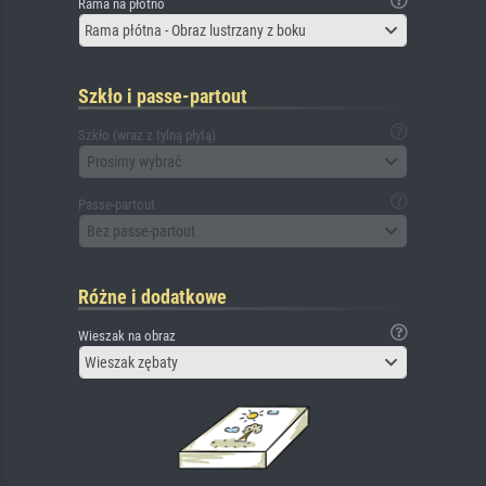
Rama na płótno
Rama płótna - Obraz lustrzany z boku
Szkło i passe-partout
Szkło (wraz z tylną płytą)
Prosimy wybrać
Passe-partout
Bez passe-partout
Różne i dodatkowe
Wieszak na obraz
Wieszak zębaty