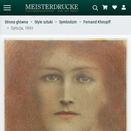
Strona główna
Style sztuki
Symbolizm
Fernand Khnopff
Dyfuzja, 1893
Wyszukiwanie standardowe
Wyszukiwanie obrazów AI
Szukaj wg artysty, tytułu lub stylu – np.
Opisz scenę – np. zielona łąka,
Monet, Gwiaździsta noc,
abstrakcja z czerwienią, ciemny olej,
impresjonizm, fala Hokusaia, akt.
stojący akt obok drzewa.