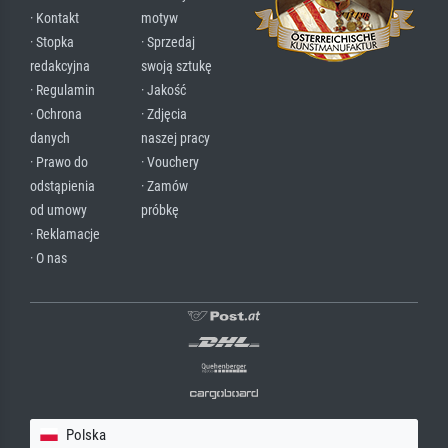
· Kontakt
motyw
· Stopka
· Sprzedaj
redakcyjna
swoją sztukę
· Regulamin
· Jakość
· Ochrona
· Zdjęcia
danych
naszej pracy
· Prawo do
· Vouchery
odstąpienia
· Zamów
od umowy
próbkę
· Reklamacje
· O nas
Polska