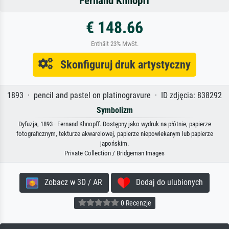
Fernand Khnopff
€ 148.66
Enthält 23% MwSt.
Skonfiguruj druk artystyczny
1893 · pencil and pastel on platinogravure · ID zdjęcia: 838292
Symbolizm
Dyfuzja, 1893 · Fernand Khnopff. Dostępny jako wydruk na płótnie, papierze
fotograficznym, tekturze akwarelowej, papierze niepowlekanym lub papierze
japońskim.
Private Collection / Bridgeman Images
Zobacz w 3D / AR
Dodaj do ulubionych
0 Recenzje