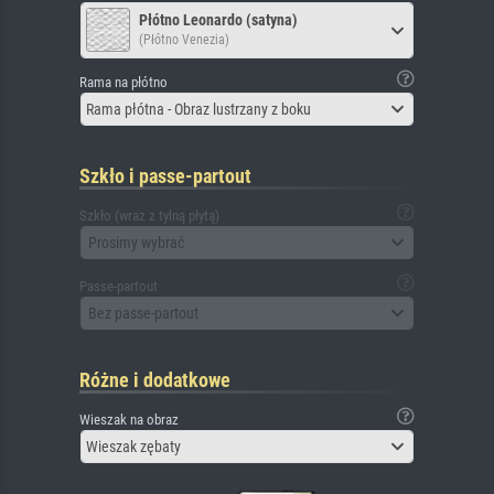
Płótno Leonardo (satyna)
(Płótno Venezia)
Rama na płótno
Rama płótna - Obraz lustrzany z boku
Szkło i passe-partout
Szkło (wraz z tylną płytą)
Prosimy wybrać
Passe-partout
Bez passe-partout
Różne i dodatkowe
Wieszak na obraz
Wieszak zębaty