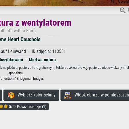
ura z wentylatorem
till Life with a Fan )
ene Henri Cauchois
auf Leinwand · ID zdjęcia: 113551
klasyfikowani
·
Martwa natura
 na płótnie, papierze fotograficznym, tekturze akwarelowej, papierze niepowlekanym lu
japońskim.
Collection / Bridgeman Images
Wybierz kolor ściany
Widok obrazu w pomieszczen
5/5 · Pokaż recenzje (1)