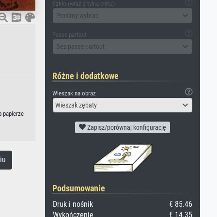
Szkło (wraz z tylną płytą)
Prosimy wybrać
Passe-partout
Bez passe-partout
Różne i dodatkowe
Wieszak na obraz
Wieszak zębaty
b papierze
Zapisz/porównaj konfigurację
iu
Podsumowanie
Druk i nośnik
€ 85.46
Wykończenie
€ 14.35