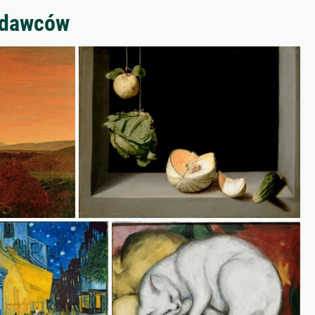
zedawców