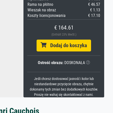
Rama na płótno
€ 46.57
Wieszak na obraz
€ 1.13
Koszty licencjonowania
€ 17.10
€ 164.61
(Enthält 23% MwSt.)
Dodaj do koszyka
Ostrość obrazu:
DOSKONAŁA
Jeśli chcesz dostosować jasność i kolor lub
niestandardowe przycięcie obrazu, chętnie
dokonamy tych zmian bez dodatkowych kosztów.
Proszę nie wahaj się skontaktować z nami.
nri Cauchois