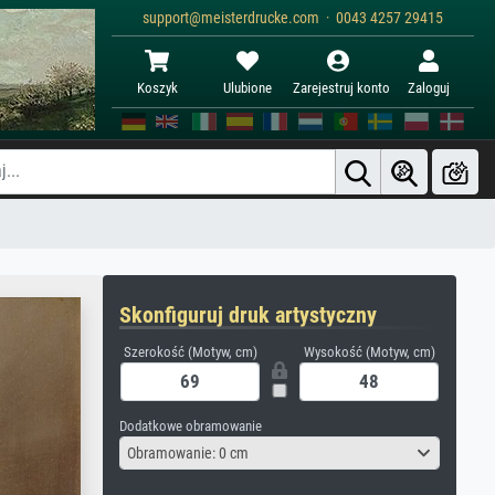
support@meisterdrucke.com · 0043 4257 29415
Koszyk
Ulubione
Zarejestruj konto
Zaloguj
Skonfiguruj druk artystyczny
Szerokość (Motyw, cm)
Wysokość (Motyw, cm)
Dodatkowe obramowanie
Obramowanie: 0 cm