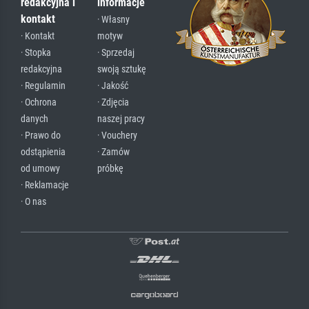
redakcyjna i
informacje
kontakt
· Własny
· Kontakt
motyw
· Stopka
· Sprzedaj
redakcyjna
swoją sztukę
· Regulamin
· Jakość
· Ochrona
· Zdjęcia
danych
naszej pracy
· Prawo do
· Vouchery
odstąpienia
· Zamów
od umowy
próbkę
· Reklamacje
· O nas