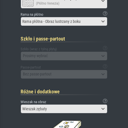
(Płótno Venezia)
Rama na płótno
Rama płótna - Obraz lustrzany z boku
Szkło i passe-partout
Szkło (wraz z tylną płytą)
Prosimy wybrać
Passe-partout
Bez passe-partout
Różne i dodatkowe
Wieszak na obraz
Wieszak zębaty