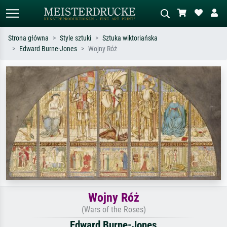
Strona główna
Style sztuki
Sztuka wiktoriańska
Edward Burne-Jones
Wojny Róż
Wyszukiwanie standardowe
Wyszukiwanie obrazów AI
Szukaj wg artysty, tytułu lub stylu – np.
Opisz scenę – np. zielona łąka,
Monet, Gwiaździsta noc,
abstrakcja z czerwienią, ciemny olej,
impresjonizm, fala Hokusaia, akt.
stojący akt obok drzewa.
Wojny Róż
(Wars of the Roses)
Edward Burne-Jones