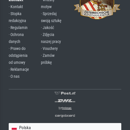
· Kontakt
motyw
· Stopka
· Sprzedaj
redakcyjna
swoją sztukę
· Regulamin
· Jakość
· Ochrona
· Zdjęcia
danych
naszej pracy
· Prawo do
· Vouchery
odstąpienia
· Zamów
od umowy
próbkę
· Reklamacje
· O nas
Polska