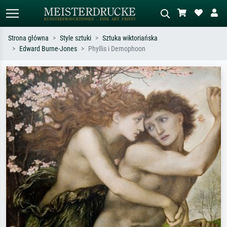
Strona główna
Style sztuki
Sztuka wiktoriańska
Edward Burne-Jones
Phyllis i Demophoon
Wyszukiwanie standardowe
Wyszukiwanie obrazów AI
Szukaj wg artysty, tytułu lub stylu – np.
Opisz scenę – np. zielona łąka,
Monet, Gwiaździsta noc,
abstrakcja z czerwienią, ciemny olej,
impresjonizm, fala Hokusaia, akt.
stojący akt obok drzewa.