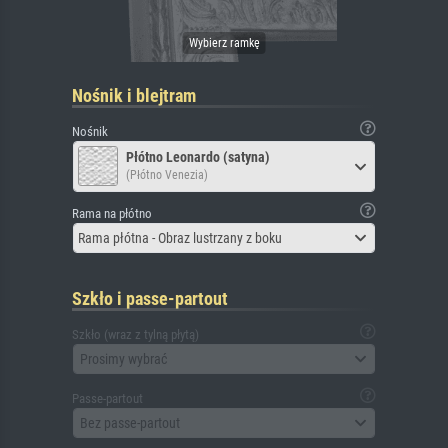
Nośnik i blejtram
Nośnik
Płótno Leonardo (satyna)
(Płótno Venezia)
Rama na płótno
Rama płótna - Obraz lustrzany z boku
Szkło i passe-partout
Szkło (wraz z tylną płytą)
Prosimy wybrać
Passe-partout
Bez passe-partout