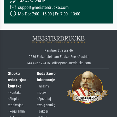
+43 4257 29415
support@meisterdrucke.com
Mo-Do: 7:00 - 16:00 | Fr: 7:00 - 13:00
Kärntner Strasse 46
9586 Finkenstein am Faaker See · Austria
+43 4257 29415 · office@meisterdrucke.com
Stopka
Dodatkowe
redakcyjna i
informacje
kontakt
· Własny
· Kontakt
motyw
· Stopka
· Sprzedaj
redakcyjna
swoją sztukę
· Regulamin
· Jakość