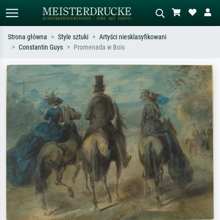
Strona główna
Style sztuki
Artyści niesklasyfikowani
Constantin Guys
Promenada w Bois
Wyszukiwanie standardowe
Wyszukiwanie obrazów AI
Szukaj wg artysty, tytułu lub stylu – np.
Opisz scenę – np. zielona łąka,
Monet, Gwiaździsta noc,
abstrakcja z czerwienią, ciemny olej,
impresjonizm, fala Hokusaia, akt.
stojący akt obok drzewa.