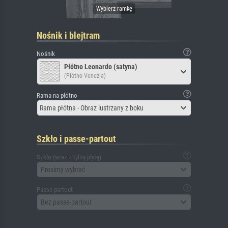
Nośnik i blejtram
Nośnik
Płótno Leonardo (satyna)
(Płótno Venezia)
Rama na płótno
Rama płótna - Obraz lustrzany z boku
Szkło i passe-partout
Szkło (wraz z tylną płytą)
Prosimy wybrać
Passe-partout
Bez passe-partout