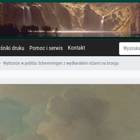
Kontakt
śniki druku
Pomoc i serwis
Wybrzeże w pobliżu Scheveningen z wędkarskimi różami na brzegu