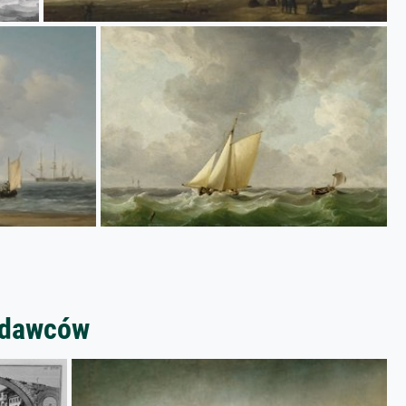
zedawców