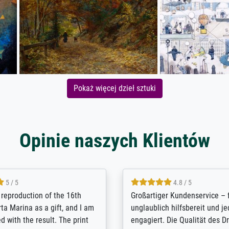
Pokaż więcej dzieł sztuki
Opinie naszych Klientów
5 / 5
5 / 5
t Meisterdrucke strives to
Outstanding quality and cus
lients demands, and provides
support. - the quality of the pr
ice on how to obtain the best
excellent and difficult to dist