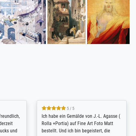
4.8 / 5
tomer
Qualité absolument irréprochable.
inting is
Extraordinaire diversité des thèmes
inguish
abordés et personnalisation des