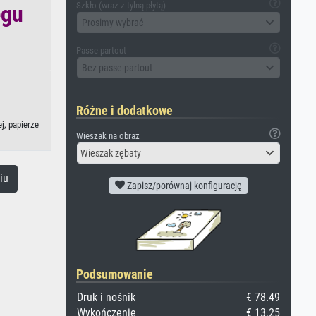
Szkło (wraz z tylną płytą)
egu
Prosimy wybrać
Passe-partout
Bez passe-partout
Różne i dodatkowe
j, papierze
Wieszak na obraz
Wieszak zębaty
iu
Zapisz/porównaj konfigurację
Podsumowanie
Druk i nośnik
€ 78.49
Wykończenie
€ 13.25