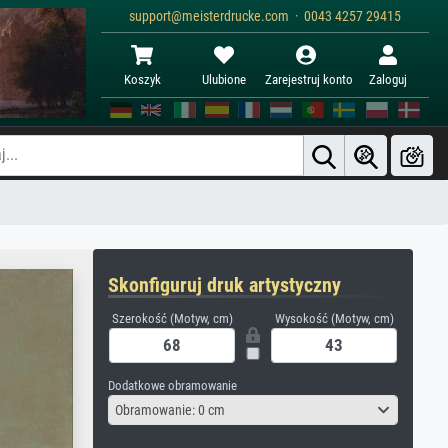
support@meisterdrucke.com · 0043 4257 29415
Koszyk
Ulubione
Zarejestruj konto
Zaloguj
Skonfiguruj druk artystyczny
Szerokość (Motyw, cm)
Wysokość (Motyw, cm)
Dodatkowe obramowanie
Obramowanie: 0 cm