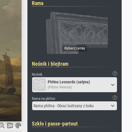
Rama
Nośnik i blejtram
Nośnik
Płótno Leonardo (satyna)
(Płótno Venezia)
Rama na płótno
Rama płótna - Obraz lustrzany z boku
Szkło i passe-partout