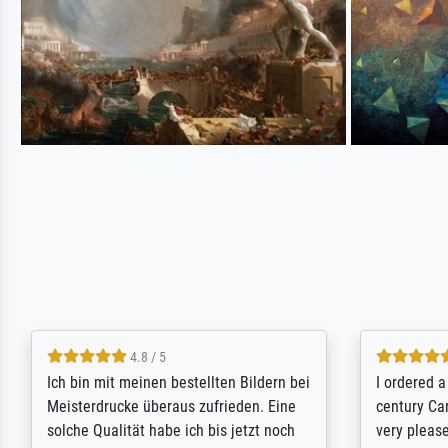
5 / 5
Rundum positive Erfahrung. Die
The team a
Ausführung des Auftrags hat eine Weile
meet its c
gedauert, die angekündigte Lieferzeit
expert adv