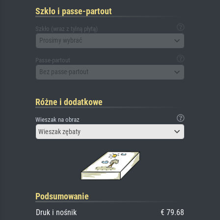
Szkło i passe-partout
Szkło (wraz z tylną płytą)
Prosimy wybrać
Passe-partout
Bez passe-partout
Różne i dodatkowe
Wieszak na obraz
Wieszak zębaty
Podsumowanie
Druk i nośnik
€ 79.68