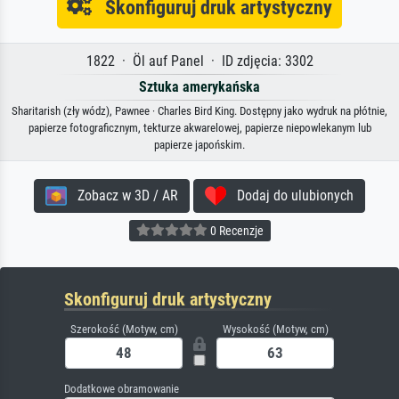
Skonfiguruj druk artystyczny
1822 · Öl auf Panel · ID zdjęcia: 3302
Sztuka amerykańska
Sharitarish (zły wódz), Pawnee · Charles Bird King. Dostępny jako wydruk na płótnie,
papierze fotograficznym, tekturze akwarelowej, papierze niepowlekanym lub
papierze japońskim.
Zobacz w 3D / AR
Dodaj do ulubionych
0 Recenzje
Skonfiguruj druk artystyczny
Szerokość (Motyw, cm)
Wysokość (Motyw, cm)
Dodatkowe obramowanie