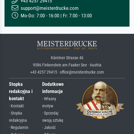
+43 4257 29415
support@meisterdrucke.com
Mo-Do: 7:00 - 16:00 | Fr: 7:00 - 13:00
Kärntner Strasse 46
9586 Finkenstein am Faaker See · Austria
+43 4257 29415 · office@meisterdrucke.com
Stopka
Dodatkowe
redakcyjna i
informacje
kontakt
· Własny
· Kontakt
motyw
· Stopka
· Sprzedaj
redakcyjna
swoją sztukę
· Regulamin
· Jakość