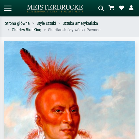
Strona główna
Style sztuki
Sztuka amerykańska
Charles Bird King
Sharitarish (zły wódz), Pawnee
Wyszukiwanie standardowe
Wyszukiwanie obrazów AI
Szukaj wg artysty, tytułu lub stylu – np.
Opisz scenę – np. zielona łąka,
Monet, Gwiaździsta noc,
abstrakcja z czerwienią, ciemny olej,
impresjonizm, fala Hokusaia, akt.
stojący akt obok drzewa.