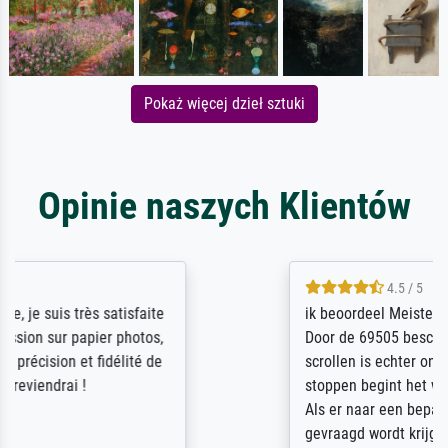
Pokaż więcej dzieł sztuki
Opinie naszych Klientów
4.5 / 5
ik beoordeel Meisterdrucke zeer positief.
Door de 69505 beschikbare kunstenaars
scrollen is echter onbegonnen werk (na
stoppen begint het weer van voor af aan).
Als er naar een bepaalde kunstenaar
gevraagd wordt krijg je ook een aantal