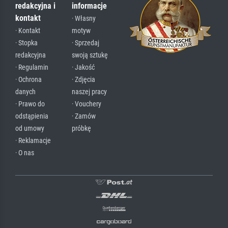
redakcyjna i
informacje
kontakt
· Własny
· Kontakt
motyw
· Stopka
· Sprzedaj
redakcyjna
swoją sztukę
· Regulamin
· Jakość
· Ochrona
· Zdjęcia
danych
naszej pracy
· Prawo do
· Vouchery
odstąpienia
· Zamów
od umowy
próbkę
· Reklamacje
· O nas