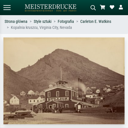
Strona główna
Style sztuki
Fotografia
Carleton E. Watkins
Kopalnia kruszcu, Virginia City, Nevada
Wyszukiwanie standardowe
Wyszukiwanie obrazów AI
Szukaj wg artysty, tytułu lub stylu – np.
Opisz scenę – np. zielona łąka,
Monet, Gwiaździsta noc,
abstrakcja z czerwienią, ciemny olej,
impresjonizm, fala Hokusaia, akt.
stojący akt obok drzewa.