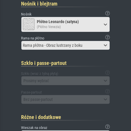
Nośnik i blejtram
Nośnik
Płótno Leonardo (satyna)
(Płótno Venezia)
Rama na płótno
Rama płótna - Obraz lustrzany z boku
Szkło i passe-partout
Szkło (wraz z tylną płytą)
Prosimy wybrać
Passe-partout
Bez passe-partout
Różne i dodatkowe
Wieszak na obraz