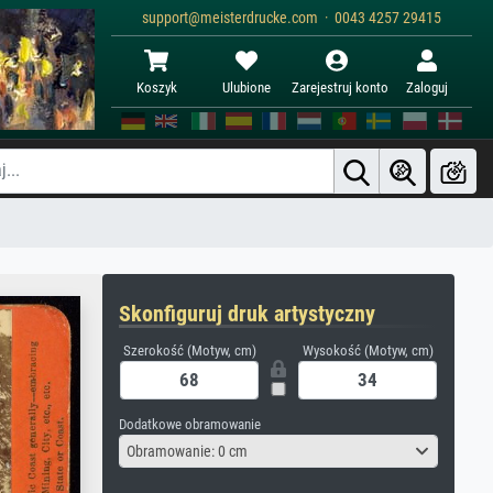
support@meisterdrucke.com · 0043 4257 29415
Koszyk
Ulubione
Zarejestruj konto
Zaloguj
Skonfiguruj druk artystyczny
Szerokość (Motyw, cm)
Wysokość (Motyw, cm)
Dodatkowe obramowanie
Obramowanie: 0 cm