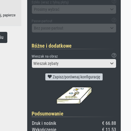
Szkło (wraz z tylną płytą)
Prosimy wybrać
j, papierze
Passe-partout
Bez passe-partout
iu
Różne i dodatkowe
Wieszak na obraz
Wieszak zębaty
Zapisz/porównaj konfigurację
Podsumowanie
Druk i nośnik
€ 66.88
Wykończenie
€ 11.53