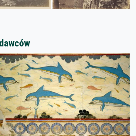
zedawców