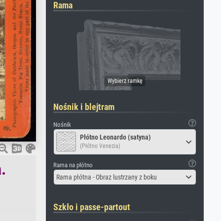
Rama
Nośnik i blejtram
Nośnik
Płótno Leonardo (satyna)
(Płótno Venezia)
.
Rama na płótno
Rama płótna - Obraz lustrzany z boku
Szkło i passe-partout