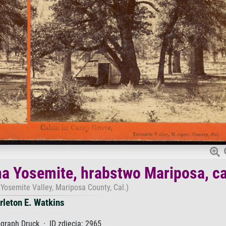
a Yosemite, hrabstwo Mariposa, ca
Yosemite Valley, Mariposa County, Cal.)
rleton E. Watkins
graph Druck · ID zdjęcia: 2965