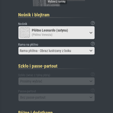
Nośnik i blejtram
Nośnik
Płótno Leonardo (satyna)
(Płótno Venezia)
Rama na płótno
Rama płótna - Obraz lustrzany z boku
Szkło i passe-partout
Szkło (wraz z tylną płytą)
Prosimy wybrać
Passe-partout
Bez passe-partout
Różne i dodatkowe