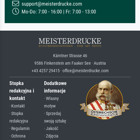
support@meisterdrucke.com
Mo-Do: 7:00 - 16:00 | Fr: 7:00 - 13:00
Kärntner Strasse 46
9586 Finkenstein am Faaker See · Austria
+43 4257 29415 · office@meisterdrucke.com
Stopka
Dodatkowe
redakcyjna i
informacje
kontakt
· Własny
· Kontakt
motyw
· Stopka
· Sprzedaj
redakcyjna
swoją sztukę
· Regulamin
· Jakość
· Ochrona
· Zdjęcia