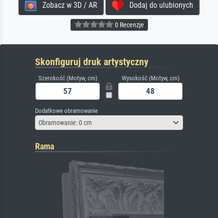
Zobacz w 3D / AR
Dodaj do ulubionych
0 Recenzje
Skonfiguruj druk artystyczny
Szerokość (Motyw, cm)
Wysokość (Motyw, cm)
Dodatkowe obramowanie
Obramowanie: 0 cm
Rama