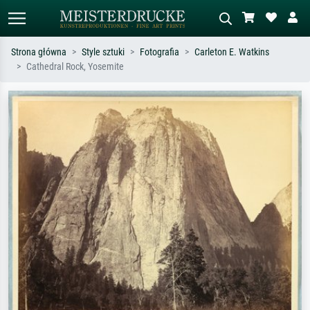
Strona główna
Style sztuki
Fotografia
Carleton E. Watkins
Cathedral Rock, Yosemite
Wyszukiwanie standardowe
Wyszukiwanie obrazów AI
Szukaj wg artysty, tytułu lub stylu – np.
Opisz scenę – np. zielona łąka,
Monet, Gwiaździsta noc,
abstrakcja z czerwienią, ciemny olej,
impresjonizm, fala Hokusaia, akt.
stojący akt obok drzewa.