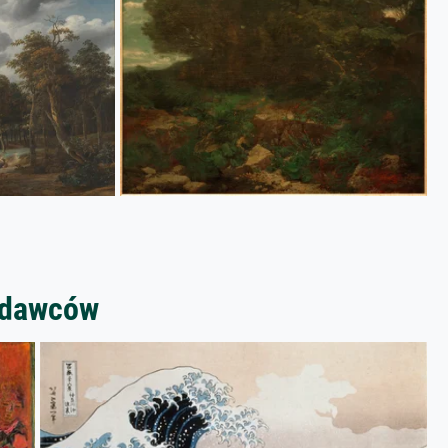
zedawców