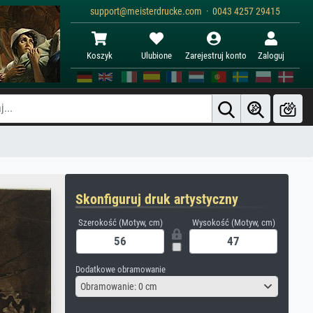
support@meisterdrucke.com · 0043 4257 29415
Koszyk
Ulubione
Zarejestruj konto
Zaloguj
Skonfiguruj druk artystyczny
Szerokość (Motyw, cm)
Wysokość (Motyw, cm)
Dodatkowe obramowanie
Obramowanie: 0 cm