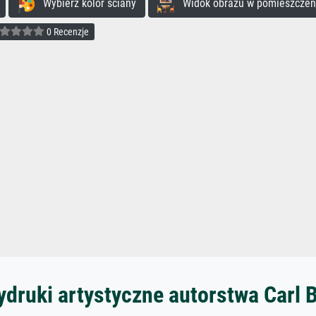
Wybierz kolor ściany
Widok obrazu w pomieszczen
0 Recenzje
ydruki artystyczne autorstwa Carl 