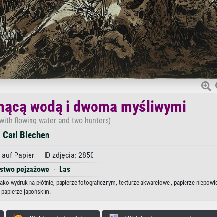
ynącą wodą i dwoma myśliwymi
with flowing water and two hunters)
Carl Blechen
 auf Papier · ID zdjęcia: 2850
stwo pejzażowe
·
Las
ako wydruk na płótnie, papierze fotograficznym, tekturze akwarelowej, papierze niepow
papierze japońskim.