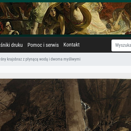
Kontakt
śniki druku
Pomoc i serwis
śny krajobraz z płynącą wodą i dwoma myśliwymi