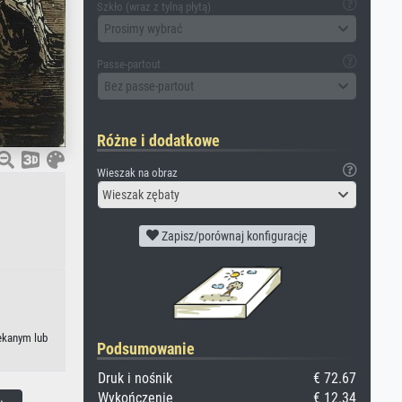
Szkło (wraz z tylną płytą)
Prosimy wybrać
Passe-partout
Bez passe-partout
Różne i dodatkowe
Wieszak na obraz
Wieszak zębaty
Zapisz/porównaj konfigurację
lekanym lub
Podsumowanie
Druk i nośnik
€ 72.67
Wykończenie
€ 12.34