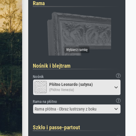
Rama
Nośnik i blejtram
Nośnik
Płótno Leonardo (satyna)
(Płótno Venezia)
Rama na płótno
Rama płótna - Obraz lustrzany z boku
Szkło i passe-partout