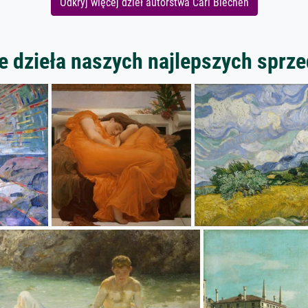
Odkryj więcej dzieł autorstwa Carl Blechen
 dzieła naszych najlepszych spr