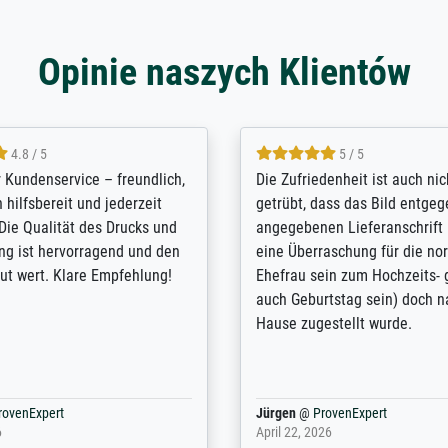
Opinie naszych Klientów
5 / 5
4.8 / 5
innerungsbuch mit der
Hervorragende Qualität. Man 
eines Großvaters aus dem 1.
vieles anpassen lassen, wie z
enötigte ich ein
Randentfernung, Farbe, Hellig
lles Bild. Das habe ich bei
Kontrast und Weiteres. Sehr 
nden. Bei der Auswahl der
Kontaktperson per Mail. Das B
-Qualität wurde ich sehr gut
Kunstdruck) wurde sehr gut ve
 beraten. Der Versand mit
sehr starke Papprolle mit Pla
ppe war perfekt. Ich bin sehr
und innen mit Papierknüllern 
und empfehle Sie gerne
Zwischenräumen gefüllt. Einzig
en ...
ovenExpert
Anonym
@
ProvenExpert
 2026
August 12, 2025