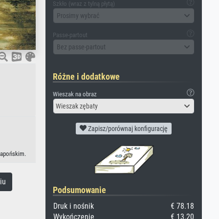
Szkło (wraz z tylną płytą)
Prosimy wybrać
Passe-partout
Bez passe-partout
Różne i dodatkowe
Wieszak na obraz
Wieszak zębaty
Zapisz/porównaj konfigurację
 japońskim.
iu
Podsumowanie
Druk i nośnik
€ 78.18
Wykończenie
€ 13.20