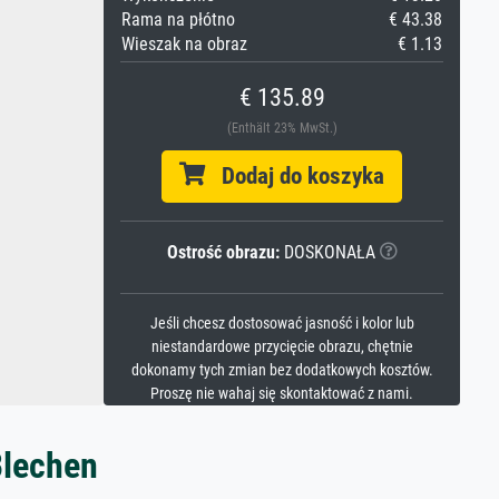
Rama na płótno
€ 43.38
Wieszak na obraz
€ 1.13
€ 135.89
(Enthält 23% MwSt.)
Dodaj do koszyka
Ostrość obrazu:
DOSKONAŁA
Jeśli chcesz dostosować jasność i kolor lub
niestandardowe przycięcie obrazu, chętnie
dokonamy tych zmian bez dodatkowych kosztów.
Proszę nie wahaj się skontaktować z nami.
Blechen