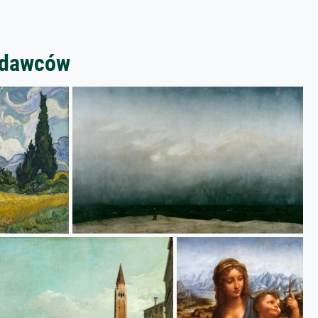
zedawców