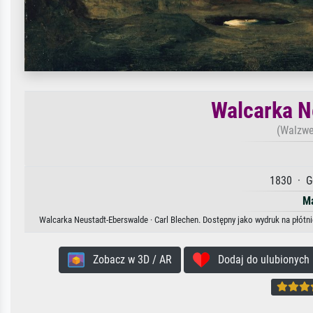
Walcarka N
(Walzwe
1830 · G
Ma
Walcarka Neustadt-Eberswalde · Carl Blechen. Dostępny jako wydruk na płótni
Zobacz w 3D / AR
Dodaj do ulubionych