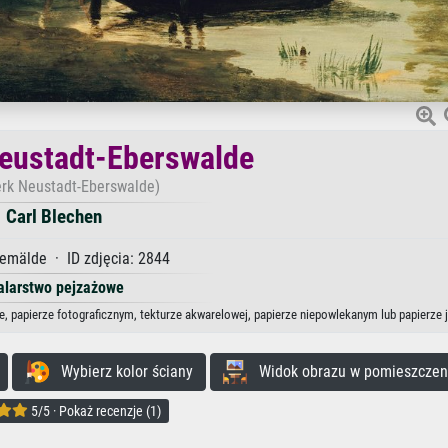
eustadt-Eberswalde
rk Neustadt-Eberswalde)
Carl Blechen
emälde · ID zdjęcia: 2844
larstwo pejzażowe
e, papierze fotograficznym, tekturze akwarelowej, papierze niepowlekanym lub papierze
Wybierz kolor ściany
Widok obrazu w pomieszczen
5/5 · Pokaż recenzje (1)