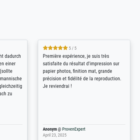
4.8 / 5
kann sich
Qualité absolument irréprochable.
.B.:
Extraordinaire diversité des thèmes
keit,
abordés et personnalisation des
freundliche
demandes (recadrage, réajustement des
ild (ein
couleurs). Relation clientèle parfaite.
rpackt -
Transport, réception sans aucun
stikdeckeln
problème. Merci à toute l'équipe ! Hervé
in den
 der P...
Anonym
@
ProvenExpert
March 31, 2025