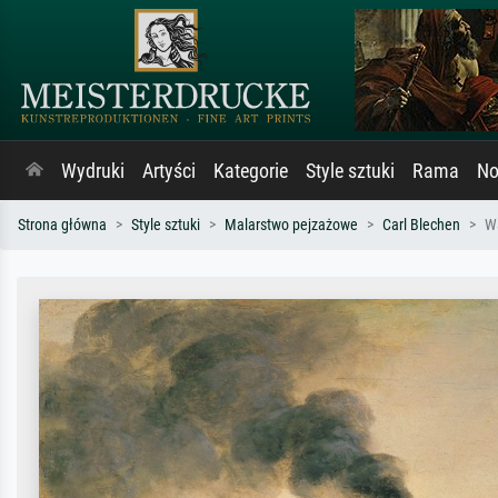
Wydruki
Artyści
Kategorie
Style sztuki
Rama
No
Strona główna
Style sztuki
Malarstwo pejzażowe
Carl Blechen
W