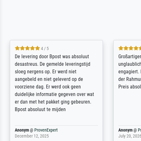
5 / 5
Sehr gute Qualität des Leinwanddrucks
Für ein Er
und des Rahmens! Unser Bild wurde
Feldpost m
sehr sorgfältig und sicher verpackt, so
Weltkrieg b
dass es unbeschadet bei uns ankam. Es
ausdrucksvo
wird nicht unser letzter Meisterdruck
Ihnen gefu
sein. Vielen Dank!
Fotopapier
am Telefon
stabiler Pa
zufrieden 
weiter. Viel
Reinhold,
@
ProvenExpert
Margot
@
Pr
April 22, 2026
February 20,