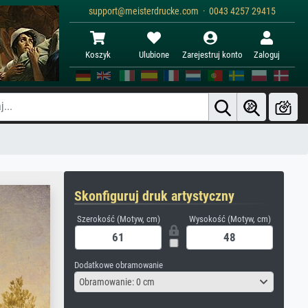
support@meisterdrucke.com · 0043 4257 29415
Koszyk
Ulubione
Zarejestruj konto
Zaloguj
Skonfiguruj druk artystyczny
Szerokość (Motyw, cm)
Wysokość (Motyw, cm)
Dodatkowe obramowanie
Obramowanie: 0 cm