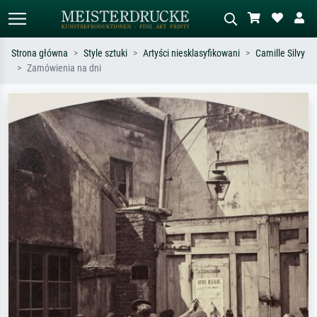
Strona główna
Style sztuki
Artyści niesklasyfikowani
Camille Silvy
Zamówienia na dni
Wyszukiwanie standardowe
Wyszukiwanie obrazów AI
Szukaj wg artysty, tytułu lub stylu – np.
Opisz scenę – np. zielona łąka,
Monet, Gwiaździsta noc,
abstrakcja z czerwienią, ciemny olej,
impresjonizm, fala Hokusaia, akt.
stojący akt obok drzewa.