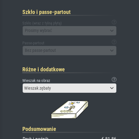
Szkło i passe-partout
Szkło (wraz z tylną płytą)
Prosimy wybrać
Passe-partout
Bez passe-partout
Różne i dodatkowe
Wieszak na obraz
Wieszak zębaty
Podsumowanie