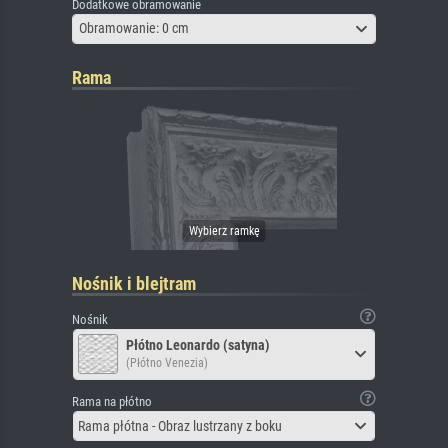
Dodatkowe obramowanie
Obramowanie: 0 cm
Rama
Nośnik i blejtram
Nośnik
Płótno Leonardo (satyna)
(Płótno Venezia)
Rama na płótno
Rama płótna - Obraz lustrzany z boku