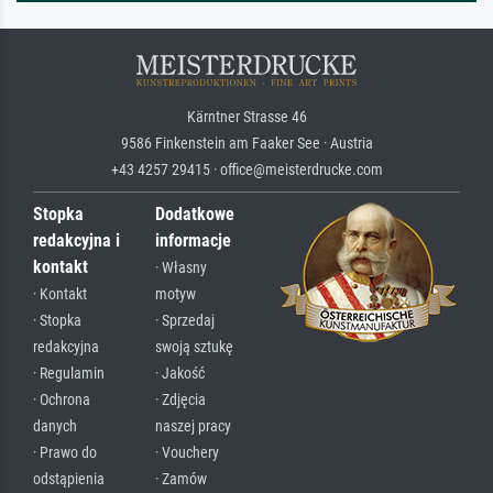
Kärntner Strasse 46
9586 Finkenstein am Faaker See · Austria
+43 4257 29415 · office@meisterdrucke.com
Stopka
Dodatkowe
redakcyjna i
informacje
kontakt
· Własny
· Kontakt
motyw
· Stopka
· Sprzedaj
redakcyjna
swoją sztukę
· Regulamin
· Jakość
· Ochrona
· Zdjęcia
danych
naszej pracy
· Prawo do
· Vouchery
odstąpienia
· Zamów