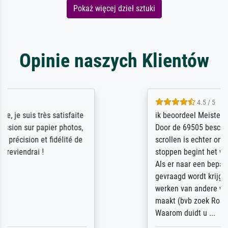
Pokaż więcej dzieł sztuki
Opinie naszych Klientów
4.5 / 5
ik beoordeel Meisterdrucke zeer positief.
Door de 69505 beschikbare kunstenaars
scrollen is echter onbegonnen werk (na
stoppen begint het weer van voor af aan).
Als er naar een bepaalde kunstenaar
gevraagd wordt krijg je ook een aantal
werken van andere wat het onoverzichtelijk
maakt (bvb zoek Ros = ook Rops, Rose etc).
Waarom duidt u ...