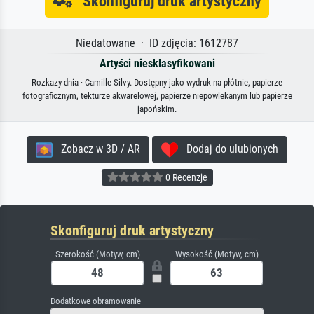
Skonfiguruj druk artystyczny
Niedatowane · ID zdjęcia: 1612787
Artyści niesklasyfikowani
Rozkazy dnia · Camille Silvy. Dostępny jako wydruk na płótnie, papierze
fotograficznym, tekturze akwarelowej, papierze niepowlekanym lub papierze
japońskim.
Zobacz w 3D / AR
Dodaj do ulubionych
0 Recenzje
Skonfiguruj druk artystyczny
Szerokość (Motyw, cm)
Wysokość (Motyw, cm)
Dodatkowe obramowanie