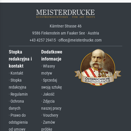
Kärntner Strasse 46
9586 Finkenstein am Faaker See · Austria
+43 4257 29415 · office@meisterdrucke.com
Stopka
Dodatkowe
redakcyjna i
informacje
kontakt
· Własny
· Kontakt
motyw
· Stopka
· Sprzedaj
redakcyjna
swoją sztukę
· Regulamin
· Jakość
· Ochrona
· Zdjęcia
danych
naszej pracy
· Prawo do
· Vouchery
odstąpienia
· Zamów
od umowy
próbkę