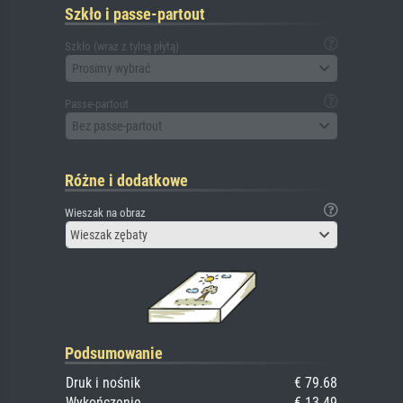
Szkło i passe-partout
Szkło (wraz z tylną płytą)
Prosimy wybrać
Passe-partout
Bez passe-partout
Różne i dodatkowe
Wieszak na obraz
Wieszak zębaty
Podsumowanie
Druk i nośnik
€ 79.68
Wykończenie
€ 13.49