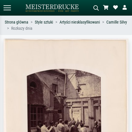
Strona główna
Style sztuki
Artyści niesklasyfikowani
Camille Silvy
Rozkazy dnia
Wyszukiwanie standardowe
Wyszukiwanie obrazów AI
Szukaj wg artysty, tytułu lub stylu – np.
Opisz scenę – np. zielona łąka,
Monet, Gwiaździsta noc,
abstrakcja z czerwienią, ciemny olej,
impresjonizm, fala Hokusaia, akt.
stojący akt obok drzewa.