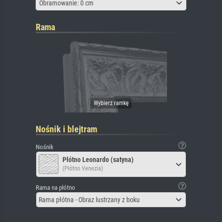
Obramowanie: 0 cm
Rama
Nośnik i blejtram
Nośnik
Płótno Leonardo (satyna)
(Płótno Venezia)
Rama na płótno
Rama płótna - Obraz lustrzany z boku