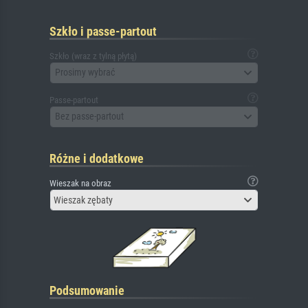
Szkło i passe-partout
Szkło (wraz z tylną płytą)
Prosimy wybrać
Passe-partout
Bez passe-partout
Różne i dodatkowe
Wieszak na obraz
Wieszak zębaty
Podsumowanie