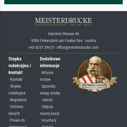
Kärntner Strasse 46
9586 Finkenstein am Faaker See · Austria
+43 4257 29415 · office@meisterdrucke.com
Stopka
Dodatkowe
redakcyjna i
informacje
kontakt
· Własny
· Kontakt
motyw
· Stopka
· Sprzedaj
redakcyjna
swoją sztukę
· Regulamin
· Jakość
· Ochrona
· Zdjęcia
danych
naszej pracy
· Prawo do
· Vouchery