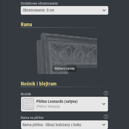
Dodatkowe obramowanie
Obramowanie: 0 cm
Rama
Nośnik i blejtram
Nośnik
Płótno Leonardo (satyna)
(Płótno Venezia)
Rama na płótno
Rama płótna - Obraz lustrzany z boku