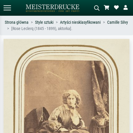
Strona główna
Style sztuki
Artyści niesklasyfikowani
Camille Silvy
[Rose Leclerq (1845 - 1899), aktorka].
Wyszukiwanie standardowe
Wyszukiwanie obrazów AI
Szukaj wg artysty, tytułu lub stylu – np.
Opisz scenę – np. zielona łąka,
Monet, Gwiaździsta noc,
abstrakcja z czerwienią, ciemny olej,
impresjonizm, fala Hokusaia, akt.
stojący akt obok drzewa.