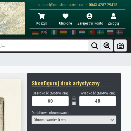
support@meisterdrucke.com · 0043 4257 29415
Koszyk
Ulubione
Zarejestruj konto
Zaloguj
Skonfiguruj druk artystyczny
Szerokość (Motyw, cm)
Wysokość (Motyw, cm)
Dodatkowe obramowanie
Obramowanie: 0 cm