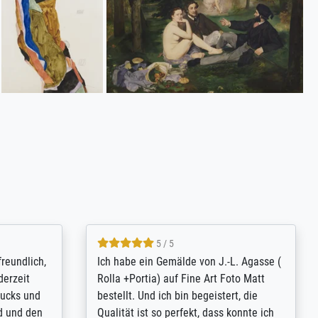
4.8 / 5
tomer
Qualité absolument irréprochable.
inting is
Extraordinaire diversité des thèmes
inguish
abordés et personnalisation des
 my go-to
demandes (recadrage, réajustement des