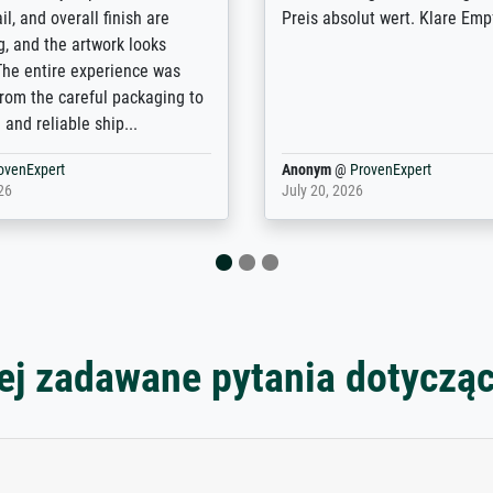
e company has a vast
for high-quality art prints fro
of prints to choose from, and
the quality of the framing is e
e excellent service also with
the customisation options for
prints which are not in that
are broad - the customer sup
. Highly recommended!
colleagues are truly super...
rovenExpert
Anonym
@
ProvenExpert
6
January 12, 2026
ej zadawane pytania dotyczą