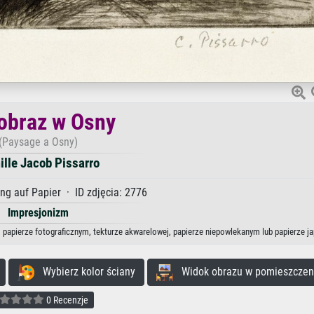
obraz w Osny
(Paysage a Osny)
lle Jacob Pissarro
g auf Papier · ID zdjęcia: 2776
Impresjonizm
, papierze fotograficznym, tekturze akwarelowej, papierze niepowlekanym lub papierze j
Wybierz kolor ściany
Widok obrazu w pomieszczen
0 Recenzje