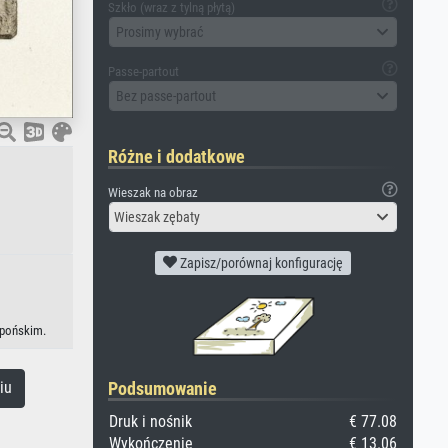
Szkło (wraz z tylną płytą)
Prosimy wybrać
Passe-partout
Bez passe-partout
Różne i dodatkowe
Wieszak na obraz
Wieszak zębaty
Zapisz/porównaj konfigurację
apońskim.
iu
Podsumowanie
Druk i nośnik
€ 77.08
Wykończenie
€ 13.06