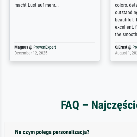
unterschritten. Die Qualität des Papiers
client. Th
und des Drucks (Farben, Details usw.) ist
repertoire 
nicht nur gut, sondern hervorragend.
will provid
Selbst ein Druck ist damit ein Kunstwerk
regards to 
im eigenen Sinne. Definitiv den Pre...
repertoire
Dr.
@
ProvenExpert
Anonym
@
P
February 3, 2026
April 22, 202
FAQ – Najczęści
Na czym polega personalizacja?