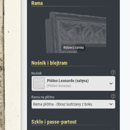
Rama
Nośnik i blejtram
Nośnik
Płótno Leonardo (satyna)
(Płótno Venezia)
Rama na płótno
Rama płótna - Obraz lustrzany z boku
Szkło i passe-partout