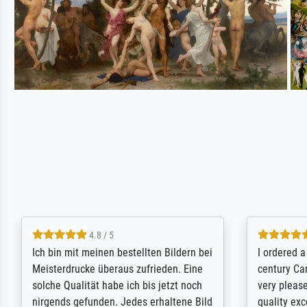
5 / 5
Rundum positive Erfahrung. Die
The team a
Ausführung des Auftrags hat eine Weile
meet its c
gedauert, die angekündigte Lieferzeit
expert adv
wurde aber letztlich sogar etwas
results for