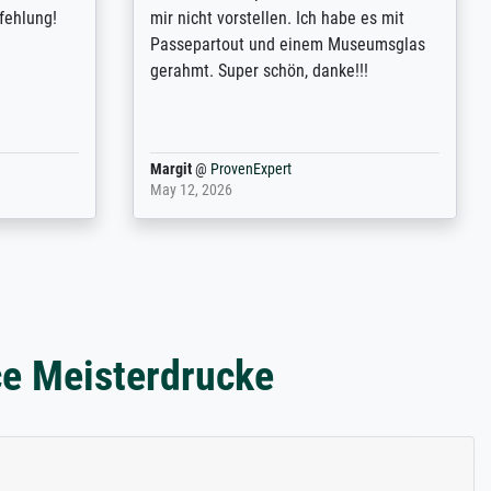
m now on -
couleurs). Relation clientèle parfaite.
xcellent -
Transport, réception sans aucun
 the work
problème. Merci à toute l'équipe ! Hervé
port
Anonym
@
ProvenExpert
March 31, 2025
ce Meisterdrucke