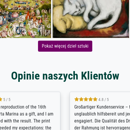
Pokaż więcej dzieł sztuki
Opinie naszych Klientów
5 / 5
5 / 5
t Meisterdrucke strives to
Outstanding quality and cus
lients demands, and provides
support. - the quality of the pr
ice on how to obtain the best
excellent and difficult to dist
 the prints requested by the
from the real thing; it will be