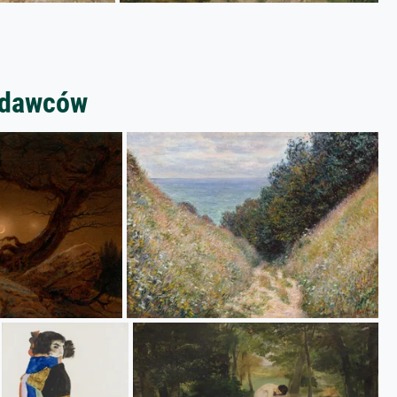
zedawców