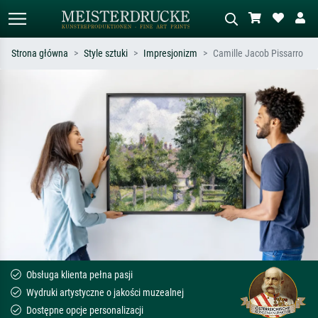
Strona główna
Style sztuki
Impresjonizm
Camille Jacob Pissarro
Wyszukiwanie standardowe
Wyszukiwanie obrazów AI
Szukaj wg artysty, tytułu lub stylu – np.
Opisz scenę – np. zielona łąka,
Monet, Gwiaździsta noc,
abstrakcja z czerwienią, ciemny olej,
impresjonizm, fala Hokusaia, akt.
stojący akt obok drzewa.
Obsługa klienta pełna pasji
Wydruki artystyczne o jakości muzealnej
Dostępne opcje personalizacji