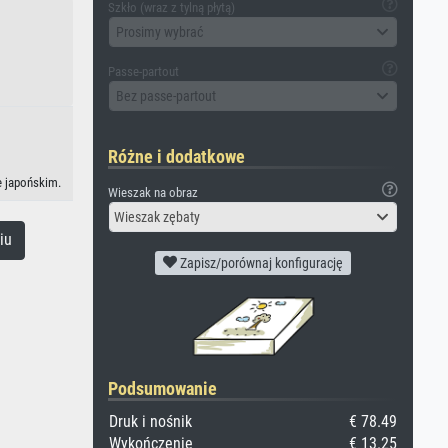
Szkło (wraz z tylną płytą)
Prosimy wybrać
Passe-partout
Bez passe-partout
Różne i dodatkowe
e japońskim.
Wieszak na obraz
Wieszak zębaty
iu
Zapisz/porównaj konfigurację
Podsumowanie
Druk i nośnik
€ 78.49
Wykończenie
€ 13.25