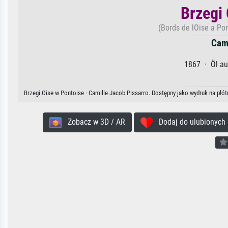
Brzegi
(Bords de lOise a Pon
Cami
1867 · Öl au
Brzegi Oise w Pontoise · Camille Jacob Pissarro. Dostępny jako wydruk na płót
Zobacz w 3D / AR
Dodaj do ulubionych