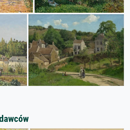
zedawców