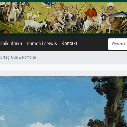
Kontakt
śniki druku
Pomoc i serwis
Brzegi Oise w Pontoise