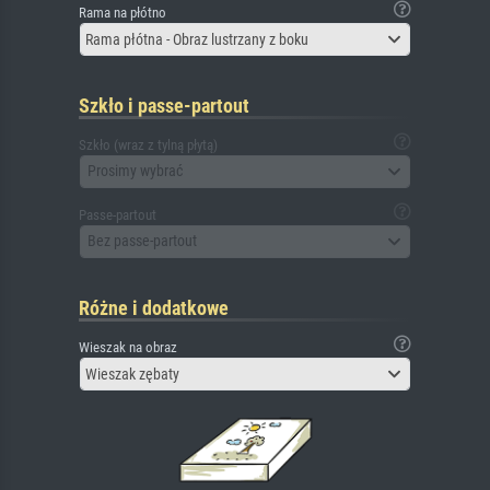
Rama na płótno
Rama płótna - Obraz lustrzany z boku
Szkło i passe-partout
Szkło (wraz z tylną płytą)
Prosimy wybrać
Passe-partout
Bez passe-partout
Różne i dodatkowe
Wieszak na obraz
Wieszak zębaty