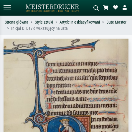
Strona główna
Style sztuki
Artyści niesklasyfikowani
Bute Master
Inicjał D: David wskazujący na usta
Wyszukiwanie standardowe
Wyszukiwanie obrazów AI
Szukaj wg artysty, tytułu lub stylu – np.
Opisz scenę – np. zielona łąka,
Monet, Gwiaździsta noc,
abstrakcja z czerwienią, ciemny olej,
impresjonizm, fala Hokusaia, akt.
stojący akt obok drzewa.