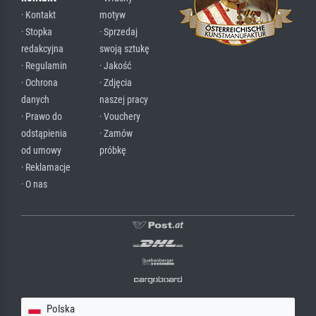
· Kontakt
motyw
· Stopka
· Sprzedaj
redakcyjna
swoją sztukę
· Regulamin
· Jakość
· Ochrona
· Zdjęcia
danych
naszej pracy
· Prawo do
· Vouchery
odstąpienia
· Zamów
od umowy
próbkę
· Reklamacje
· O nas
Polska