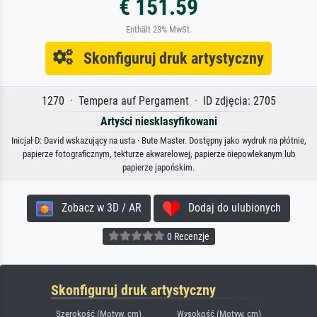
€ 151.59
Enthält 23% MwSt.
Skonfiguruj druk artystyczny
1270 · Tempera auf Pergament · ID zdjęcia: 2705
Artyści niesklasyfikowani
Inicjał D: David wskazujący na usta · Bute Master. Dostępny jako wydruk na płótnie,
papierze fotograficznym, tekturze akwarelowej, papierze niepowlekanym lub
papierze japońskim.
Zobacz w 3D / AR
Dodaj do ulubionych
0 Recenzje
Skonfiguruj druk artystyczny
Szerokość (Motyw, cm)
Wysokość (Motyw, cm)