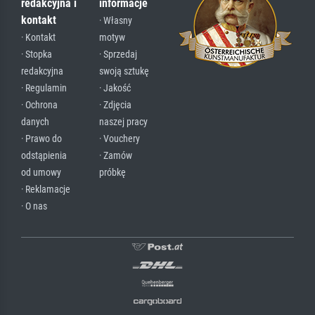
redakcyjna i
informacje
kontakt
· Własny
· Kontakt
motyw
· Stopka
· Sprzedaj
redakcyjna
swoją sztukę
· Regulamin
· Jakość
· Ochrona
· Zdjęcia
danych
naszej pracy
· Prawo do
· Vouchery
odstąpienia
· Zamów
od umowy
próbkę
· Reklamacje
· O nas