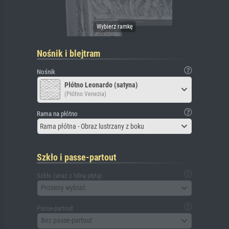
Nośnik i blejtram
Nośnik
Płótno Leonardo (satyna)
(Płótno Venezia)
Rama na płótno
Rama płótna - Obraz lustrzany z boku
Szkło i passe-partout
Szkło (wraz z tylną płytą)
Prosimy wybrać
Passe-partout
Bez passe-partout