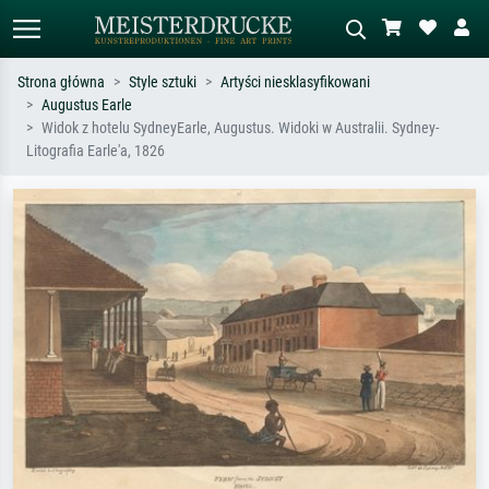
Strona główna
Style sztuki
Artyści niesklasyfikowani
Augustus Earle
Wyszukiwanie standardowe
Wyszukiwanie obrazów AI
Widok z hotelu SydneyEarle, Augustus. Widoki w Australii. Sydney-
Litografia Earle'a, 1826
Szukaj wg artysty, tytułu lub stylu – np.
Opisz scenę – np. zielona łąka,
Monet, Gwiaździsta noc,
abstrakcja z czerwienią, ciemny olej,
impresjonizm, fala Hokusaia, akt.
stojący akt obok drzewa.